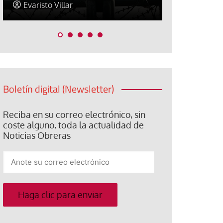
Araceli Caballero
Jorge Hern
Boletín digital (Newsletter)
Reciba en su correo electrónico, sin
coste alguno, toda la actualidad de
Noticias Obreras
Anote
su
correo
electrónico
Haga clic para enviar