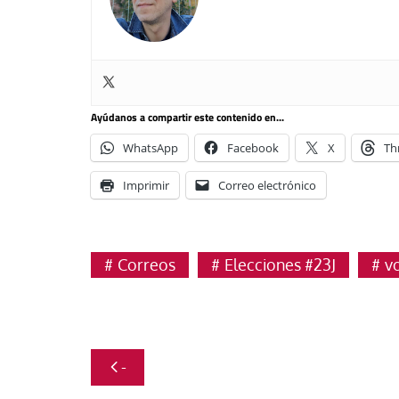
Ayúdanos a compartir este contenido en...
WhatsApp
Facebook
X
Th
Imprimir
Correo electrónico
Correos
Elecciones #23J
v
Navegación
-
de