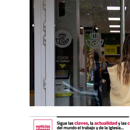
La mundialización
Cine
El amor en el mundo
Dos minutos
Los empobrecidos por el
Aplicaciones
mundo
Música
Radio — Mundo obrero hoy
Poesía
Vidas precarias
Relato