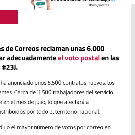
es de Correos reclaman unas 6.000
izar adecuadamente
el voto postal
en las
 #23J.
 ha anunciado unos 5.500 contratos nuevos, los
Tribuna
entes. Cerca de 11.500 trabajadores del servicio
Ceuta, espejo de una humanidad
en el mes de julio, lo que afectará a
lama una
sin rumbo: Cuando la inmigración
stribuidos por todo el territorio nacional.
para proteger
se convierte en arma política y
antes en
los migrantes dejan de ser
odujo el mayor número de votos por correo en
personas.