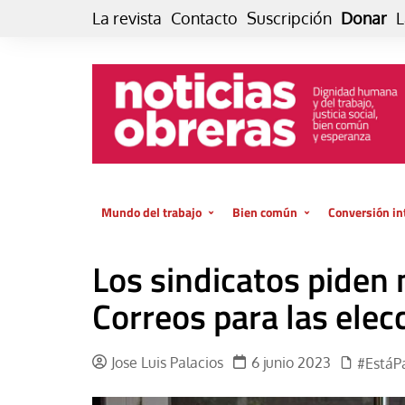
Skip
La revista
Contacto
Suscripción
Donar
L
to
content
Mundo del trabajo
Bien común
Conversión in
Datos e indicadores
Política
Otra vida fami
Los sindicatos piden
de vida… es 
El trabajo es para la vida
Economía
El cuidado de
Correos para las elec
GlobalizAcción
Experiencia
INFOR. Boletín informativo del
MMTC
Cultura
Jose Luis Palacios
6 junio 2023
#EstáP
Laboral
Libro