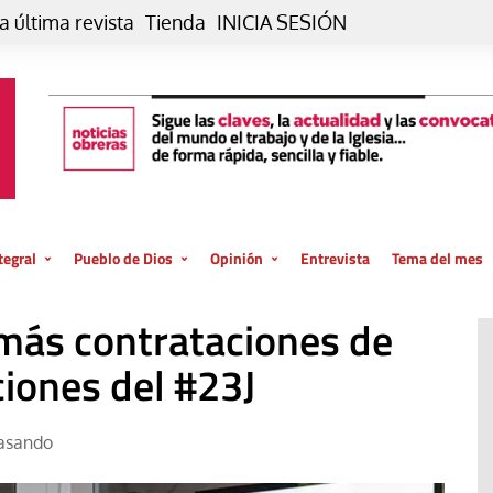
a última revista
Tienda
INICIA SESIÓN
tegral
Pueblo de Dios
Opinión
Entrevista
Tema del mes
liar, otro estilo
Iglesia
Editorial
 más contrataciones de
posible
La oración de cada día
Blog De paso…
 la creación
ciones del #23J
Vaticano
Blog Eutopía
El termómetro
Blog El Evangelio del trabajo
asando
El Evangelio en tu vida
Blog Desde mi azotea