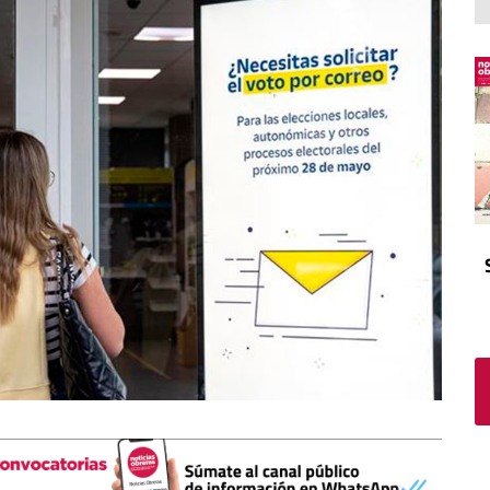
El atrio
Viñeta
In memoriam
Tribuna
Blog Sembrando sueños,
recogiendo humanidad
Blog Mensajes guardados
La columna