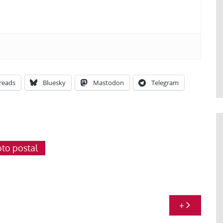
reads
Bluesky
Mastodon
Telegram
oto postal
+