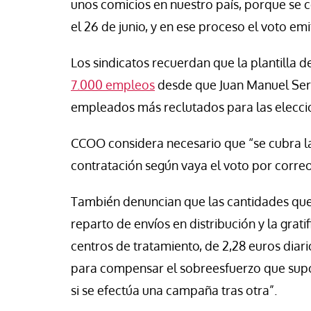
unos comicios en nuestro país, porque se 
se Luis Palacios
Jose Luis Palacios
el 26 de junio, y en ese proceso el voto em
Los sindicatos recuerdan que la plantilla 
7.000 empleos
desde que Juan Manuel Serr
empleados más reclutados para las elecci
CCOO considera necesario que “se cubra la 
contratación según vaya el voto por correo
También denuncian que las cantidades que 
reparto de envíos en distribución y la grat
centros de tratamiento, de 2,28 euros diario
para compensar el sobreesfuerzo que supo
si se efectúa una campaña tras otra”.