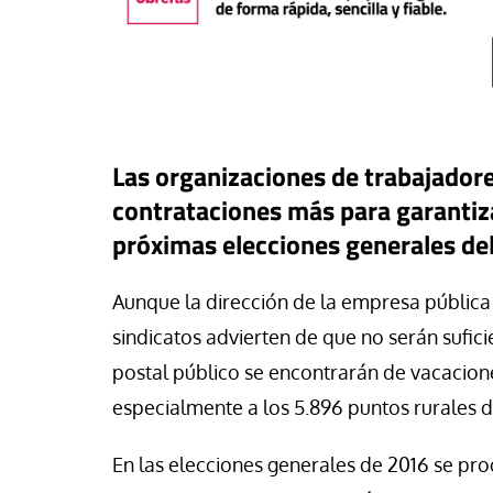
Las organizaciones de trabajador
contrataciones más para garant
próximas elecciones generales del
Aunque la dirección de la empresa pública
sindicatos advierten de que no serán sufici
táPasando
#EstáPasando
postal público se encontrarán de vacacione 
mientos populares y
Junior Canarias rec
especialmente a los 5.896 puntos rurales di
icatos de Argentina marchan
respuesta urgente 
an Cayetano en demanda de
a los menores migr
En las elecciones generales de 2016 se pr
, pan, tierra, techo y trabajo”
Ceuta