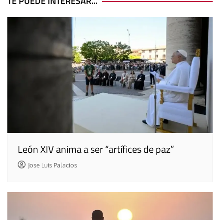
entradas
TE PUEDE INTERESAR...
León XIV anima a ser “artífices de paz”
Jose Luis Palacios