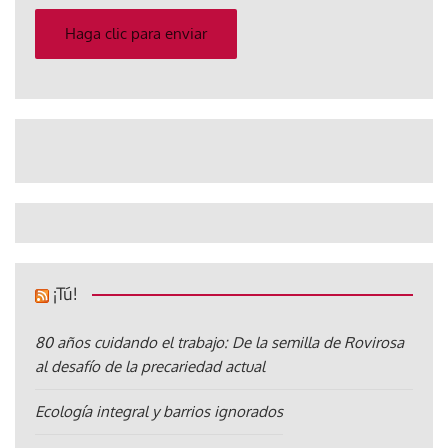
correo
electrónico
Haga clic para enviar
¡Tú!
80 años cuidando el trabajo: De la semilla de Rovirosa
al desafío de la precariedad actual
Ecología integral y barrios ignorados