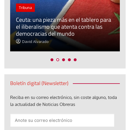
Tribuna
Ceuta: una pieza más en el tablero para
a
el iliberalismo que atenta contra las
democracias del mundo
La
David Alvarado
Boletín digital (Newsletter)
Reciba en su correo electrónico, sin coste alguno, toda
la actualidad de Noticias Obreras
Anote
su