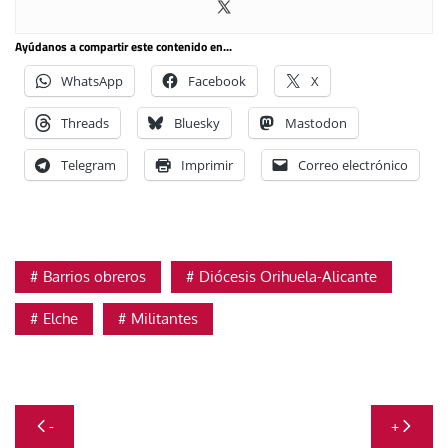
Ayúdanos a compartir este contenido en...
WhatsApp
Facebook
X
Threads
Bluesky
Mastodon
Telegram
Imprimir
Correo electrónico
Barrios obreros
Diócesis Orihuela-Alicante
Elche
Militantes
Navegación
-
+