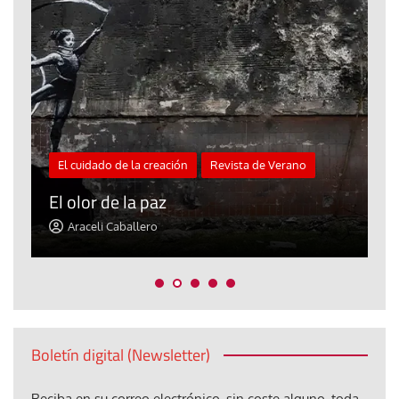
El cuidado de la creación
Revista de Verano
«
El olor de la paz
a
Araceli Caballero
Boletín digital (Newsletter)
Reciba en su correo electrónico, sin coste alguno, toda