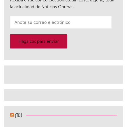
la actualidad de Noticias Obreras
Anote
su
correo
electrónico
Haga clic para enviar
¡Tú!