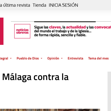
a última revista
Tienda
INICIA SESIÓN
tegral
Pueblo de Dios
Opinión
Entrevista
Tema del mes
liar, otro estilo
Iglesia
Editorial
 Málaga contra la
posible
La oración de cada día
Blog De paso…
 la creación
Vaticano
Blog Eutopía
El termómetro
Blog El Evangelio del trabajo
El Evangelio en tu vida
Blog Desde mi azotea