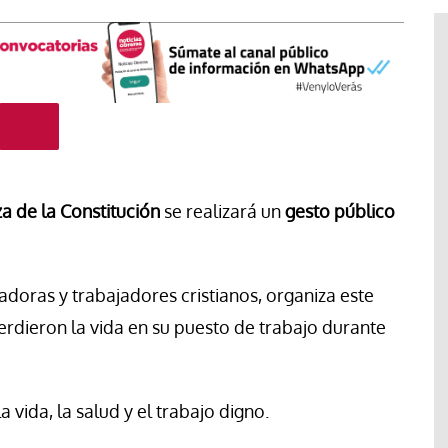
za de la Constitución
se realizará un
gesto público
adoras y trabajadores cristianos, organiza este
rdieron la vida en su puesto de trabajo durante
El cuidado de la creación
erano
Revista de Verano
adora de la
la vida, la salud y el trabajo digno.
El olor de la paz