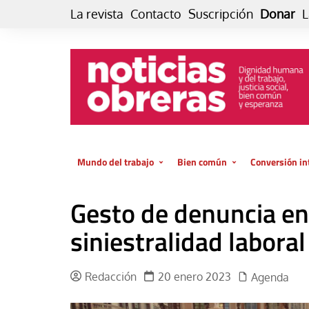
Skip
La revista
Contacto
Suscripción
Donar
L
to
content
Mundo del trabajo
Bien común
Conversión in
Datos e indicadores
Política
Otra vida fami
Gesto de denuncia en
de vida… es 
El trabajo es para la vida
Economía
El cuidado de
siniestralidad laboral
GlobalizAcción
Experiencia
INFOR. Boletín informativo del
MMTC
Cultura
Redacción
20 enero 2023
Agenda
Laboral
Libro