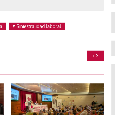
a
Siniestralidad laboral
+