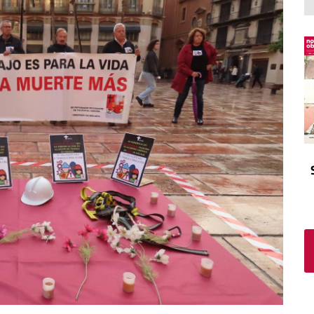
El atrio
Viñeta
In memoriam
Tribuna
Blog Sembrando sueños,
recogiendo humanidad
Blog Mensajes guardados
La columna