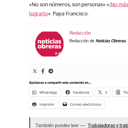
se Luis Palacios
Paco (Quisco) Vicen
«No son números, son personas» «
¡No más
lograrlo
». Papa Francisco.
Redacción
Redacción de
Noticias Obreras
.
Ayúdanos a compartir este contenido en...
WhatsApp
Facebook
X
Th
Imprimir
Correo electrónico
También puedes leer —
Trabajadoras y trab