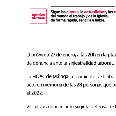
El próximo
27 de enero, a las 20h en la pla
de denuncia ante la
siniestralidad laboral.
La
HOAC de Málaga
, movimiento de trabaj
táPasando
acto
en memoria de las 28 personas
que pe
or Canarias reclama una
el 2022.
Libro
Revista de V
uesta urgente para proteger
s menores migrantes en
Potencia transform
Visibilizar, denunciar y exigir la defensa de 
ta
dulzura y la paz