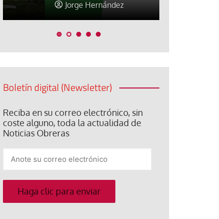
Jorge Hernández
Jose Luis P
Boletín digital (Newsletter)
Reciba en su correo electrónico, sin
coste alguno, toda la actualidad de
Noticias Obreras
Anote
su
correo
electrónico
Haga clic para enviar