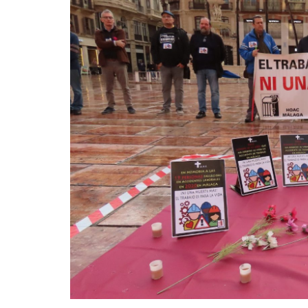
La mundialización
Cine
El amor en el mundo
Dos minutos
Los empobrecidos por el
Aplicaciones
mundo
Música
Radio — Mundo obrero hoy
Poesía
Vidas precarias
Relato