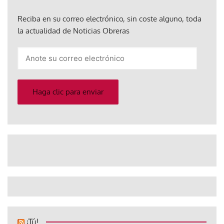
Reciba en su correo electrónico, sin coste alguno, toda
la actualidad de Noticias Obreras
Anote
su
correo
electrónico
Haga clic para enviar
¡Tú!