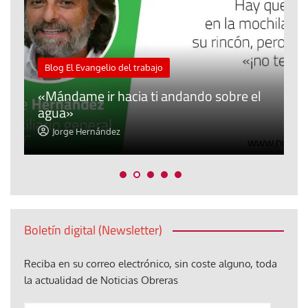
M
Blog El Evangelio del trabajo
A
«Mándame ir hacia ti andando sobre el
d
agua»
t
Jorge Hernández
Boletín digital (Newsletter)
Reciba en su correo electrónico, sin coste alguno, toda
la actualidad de Noticias Obreras