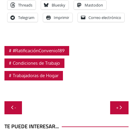
Threads
Bluesky
Mastodon
Telegram
Imprimir
Correo electrónico
#RatificaciónConvenio189
Condiciones de Trabajo
Trabajadoras de Hogar
Navegación
-
+
de
entradas
TE PUEDE INTERESAR...