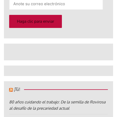
Anote
su
correo
electrónico
Haga clic para enviar
¡Tú!
80 años cuidando el trabajo: De la semilla de Rovirosa
al desafío de la precariedad actual