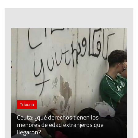
J
Tribuna
P
Ceuta: ¿qué derechos tienen los
E
menores de edad extranjeros que
m
llegaron?
c