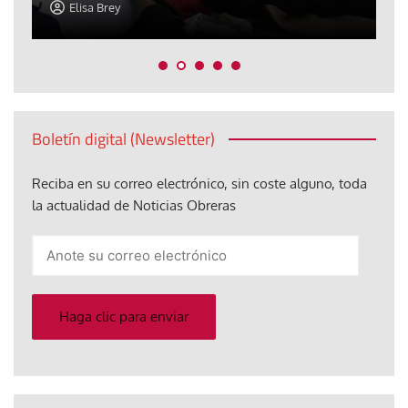
Elisa Brey
Boletín digital (Newsletter)
Reciba en su correo electrónico, sin coste alguno, toda
la actualidad de Noticias Obreras
Anote
su
correo
electrónico
Haga clic para enviar