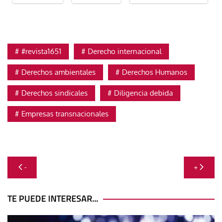
#revista1651
Derecho internacional
Derechos ambientales
Derechos Humanos
Derechos sindicales
Diligencia debida
Empresas transnacionales
Navegación
-
+
de
entradas
TE PUEDE INTERESAR...