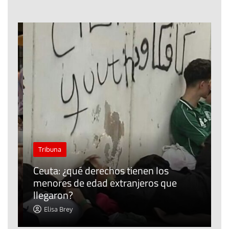
J
Tribuna
P
Ceuta: ¿qué derechos tienen los
E
menores de edad extranjeros que
m
llegaron?
c
Elisa Brey