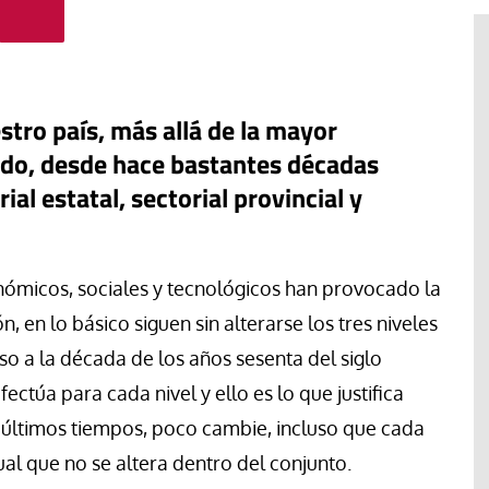
stro país, más allá de la mayor
ido, desde hace bastantes décadas
ial estatal, sectorial provincial y
nómicos, sociales y tecnológicos han provocado la
 en lo básico siguen sin alterarse los tres niveles
#EstáPasando
o a la década de los años sesenta del siglo
Movimientos populares y
ectúa para cada nivel y ello es lo que justifica
sindicatos de Argentina marchan
s últimos tiempos, poco cambie, incluso que cada
en San Cayetano en demanda de
al que no se altera dentro del conjunto.
“paz, pan, tierra, techo y trabajo”