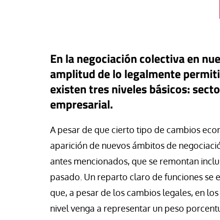
En la negociación colectiva en nue
amplitud de lo legalmente permit
existen tres niveles básicos: sector
empresarial.
A pesar de que cierto tipo de cambios eco
aparición de nuevos ámbitos de negociación,
buna
antes mencionados, que se remontan inclus
a: una pieza más en el
pasado. Un reparto claro de funciones se ef
ero para el iliberalismo que
que, a pesar de los cambios legales, en lo
Tribuna
ta contra las democracias
nivel venga a representar un peso porcentu
 mundo
La otra orilla