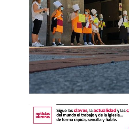
La mundialización
Cine
El amor en el mundo
Dos minutos
Los empobrecidos por el
Aplicaciones
mundo
Música
Radio — Mundo obrero hoy
Poesía
Vidas precarias
Relato