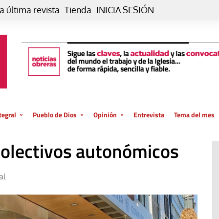
a última revista
Tienda
INICIA SESIÓN
tegral
Pueblo de Dios
Opinión
Entrevista
Tema del mes
liar, otro estilo
Iglesia
Editorial
colectivos autonómicos
posible
La oración de cada día
Blog De paso…
 la creación
Vaticano
Blog Eutopía
al
El termómetro
Blog El Evangelio del trabajo
El Evangelio en tu vida
Blog Desde mi azotea