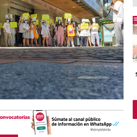
El atrio
Viñeta
In memoriam
Tribuna
Blog Sembrando sueños,
recogiendo humanidad
Blog Mensajes guardados
La columna