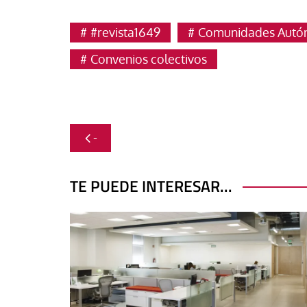
#revista1649
Comunidades Aut
Convenios colectivos
Navegación
-
de
entradas
TE PUEDE INTERESAR...