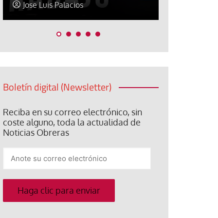
Jose Luis Palacios
Paco (Quis
Boletín digital (Newsletter)
Reciba en su correo electrónico, sin
coste alguno, toda la actualidad de
Noticias Obreras
Anote
su
correo
electrónico
Haga clic para enviar