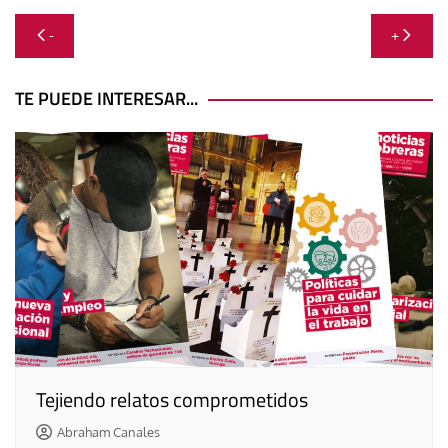
Navegación
-
+
de
entradas
TE PUEDE INTERESAR...
Tejiendo relatos comprometidos
Abraham Canales