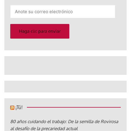
Anote
su
correo
electrónico
Haga clic para enviar
¡Tú!
80 años cuidando el trabajo: De la semilla de Rovirosa
al desafío de la precariedad actual