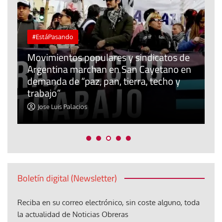
#EstáPasando
#EstáP
Movimientos populares y sindicatos de
Argentina marchan en San Cayetano en
Junior
demanda de “paz, pan, tierra, techo y
urgent
trabajo”
migra
Jose Luis Palacios
Jose 
Boletín digital (Newsletter)
Reciba en su correo electrónico, sin coste alguno, toda
la actualidad de Noticias Obreras