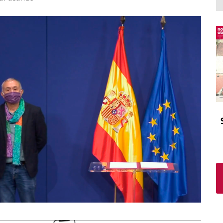
El atrio
Viñeta
In memoriam
Tribuna
Blog Sembrando sueños,
recogiendo humanidad
Blog Mensajes guardados
La columna