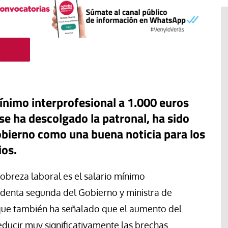
mínimo interprofesional a 1.000 euros
se ha descolgado la patronal, ha sido
gobierno como una buena noticia para los
ios.
obreza laboral es el salario mínimo
El cuidado de la creación
erano
sidenta segunda del Gobierno y ministra de
Revista de Verano
adora de la
 que también ha señalado que el aumento del
El olor de la paz
educir muy significativamente las brechas