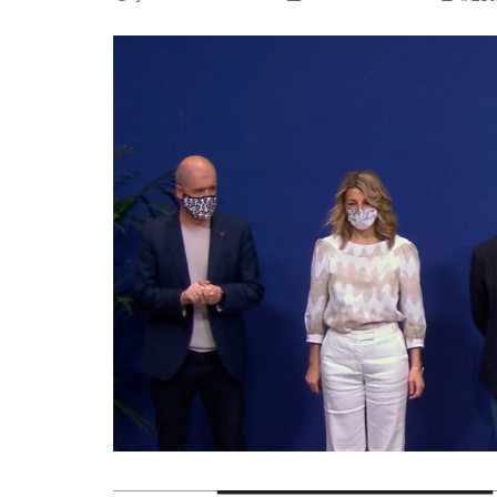
La mundialización
Cine
El amor en el mundo
Dos minutos
Los empobrecidos por el
Aplicaciones
mundo
Música
Radio — Mundo obrero hoy
Poesía
Vidas precarias
Relato