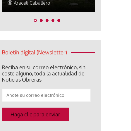
Jorge Hernández
Jose Luis P
Boletín digital (Newsletter)
Reciba en su correo electrónico, sin
coste alguno, toda la actualidad de
Noticias Obreras
Anote
su
correo
electrónico
Haga clic para enviar