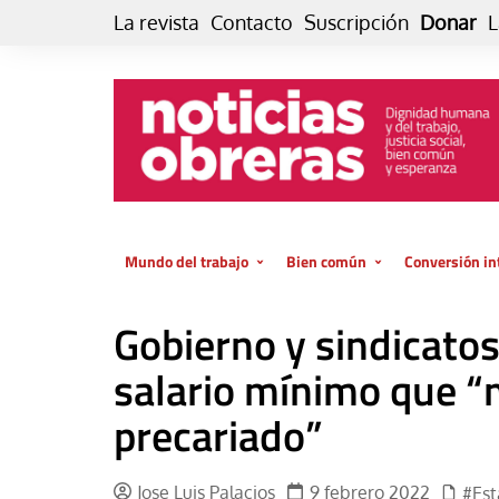
Skip
La revista
Contacto
Suscripción
Donar
L
to
content
Mundo del trabajo
Bien común
Conversión in
Datos e indicadores
Política
Otra vida fami
Gobierno y sindicato
de vida… es 
El trabajo es para la vida
Economía
El cuidado de
salario mínimo que “m
GlobalizAcción
Experiencia
precariado”
INFOR. Boletín informativo del
MMTC
Cultura
Laboral
Libro
Jose Luis Palacios
9 febrero 2022
#Es