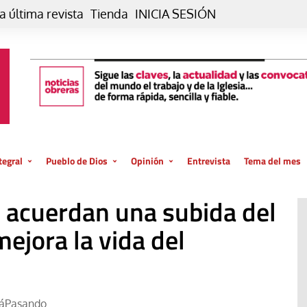
a última revista
Tienda
INICIA SESIÓN
tegral
Pueblo de Dios
Opinión
Entrevista
Tema del mes
liar, otro estilo
Iglesia
Editorial
s acuerdan una subida del
posible
La oración de cada día
Blog De paso…
 la creación
ejora la vida del
Vaticano
Blog Eutopía
El termómetro
Blog El Evangelio del trabajo
El Evangelio en tu vida
Blog Desde mi azotea
táPasando