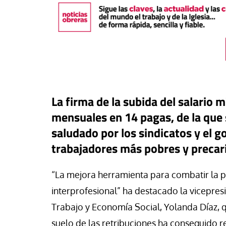
La firma de la subida del salario 
mensuales en 14 pagas, de la que 
saludado por los sindicatos y el 
trabajadores más pobres y precar
táPasando
“La mejora herramienta para combatir la p
or Canarias reclama una
Libro
Revista de V
uesta urgente para proteger
interprofesional” ha destacado la vicepre
s menores migrantes en
Potencia transform
Trabajo y Economía Social, Yolanda Díaz,
ta
dulzura y la paz
suelo de las retribuciones ha conseguido r