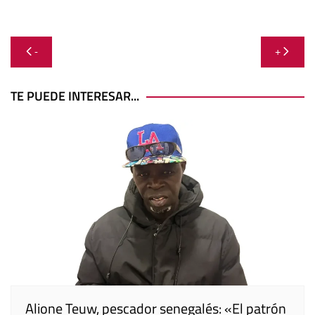
Navegación
-
+
de
entradas
TE PUEDE INTERESAR...
Alione Teuw, pescador senegalés: «El patrón