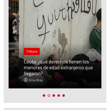
J
Tribuna
P
Ceuta: ¿qué derechos tienen los
E
menores de edad extranjeros que
m
llegaron?
c
Elisa Brey