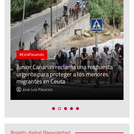
#EstáPasando
e
n
Junior Canarias reclama una respuesta
urgente para proteger a los menores
P
migrantes en Ceuta
y
Jose Luis Palacios
Boletín digital (Newsletter)