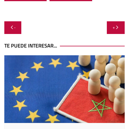
Navegación
-
+
de
entradas
TE PUEDE INTERESAR...