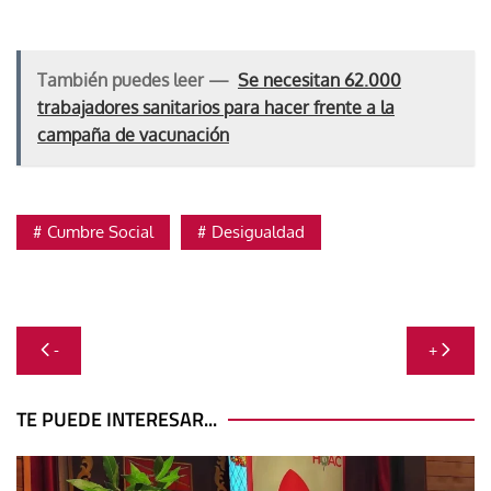
También puedes leer —
Se necesitan 62.000
trabajadores sanitarios para hacer frente a la
campaña de vacunación
Cumbre Social
Desigualdad
Navegación
-
+
de
entradas
TE PUEDE INTERESAR...