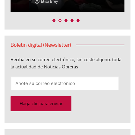
Elisa Brey
Boletín digital (Newsletter)
Reciba en su correo electrónico, sin coste alguno, toda
la actualidad de Noticias Obreras
Anote
su
correo
electrónico
Haga clic para enviar