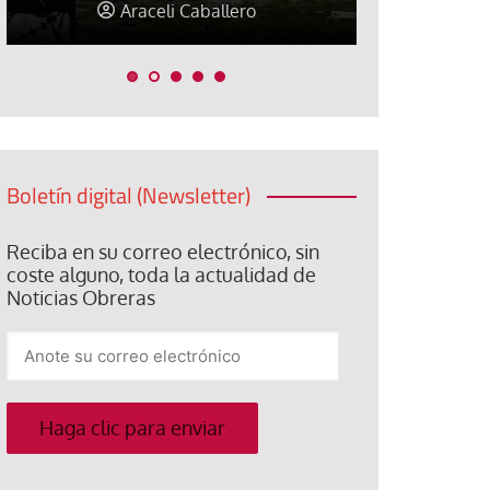
Araceli Caballero
Jorge Hern
Boletín digital (Newsletter)
Reciba en su correo electrónico, sin
coste alguno, toda la actualidad de
Noticias Obreras
Anote
su
correo
electrónico
Haga clic para enviar