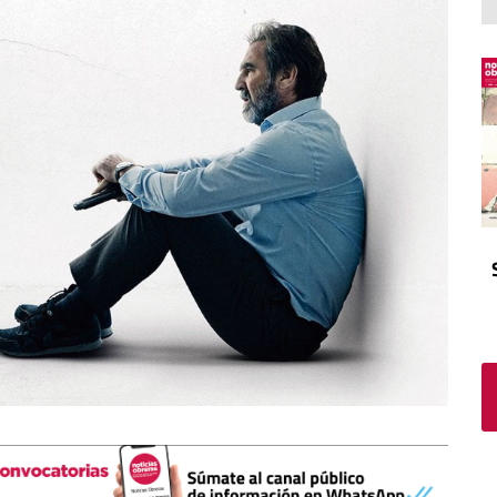
El atrio
Viñeta
In memoriam
Tribuna
Blog Sembrando sueños,
recogiendo humanidad
Blog Mensajes guardados
La columna