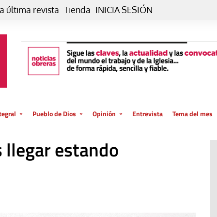
a última revista
Tienda
INICIA SESIÓN
tegral
Pueblo de Dios
Opinión
Entrevista
Tema del mes
liar, otro estilo
Iglesia
Editorial
 llegar estando
posible
La oración de cada día
Blog De paso…
 la creación
Vaticano
Blog Eutopía
El termómetro
Blog El Evangelio del trabajo
El Evangelio en tu vida
Blog Desde mi azotea