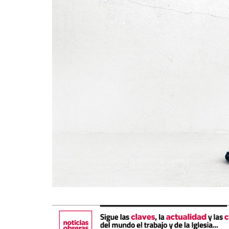
La mundialización
Cine
El amor en el mundo
Dos minutos
Los empobrecidos por el
Aplicaciones
mundo
Música
Radio — Mundo obrero hoy
Poesía
Vidas precarias
Relato