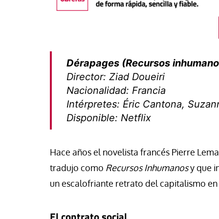
Dérapages (Recursos inhumano
Director: Ziad Doueiri
Nacionalidad: Francia
Intérpretes: Éric Cantona, Suza
Disponible: Netflix
Hace años el novelista francés Pierre Lema
táPasando
#EstáPasando
tradujo como
Recursos Inhumanos
y que in
mientos populares y
Junior Canarias rec
un escalofriante retrato del capitalismo en 
icatos de Argentina marchan
respuesta urgente 
an Cayetano en demanda de
a los menores migr
, pan, tierra, techo y trabajo”
Ceuta
El contrato social