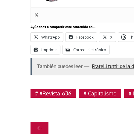
Ayúdanos a compartir este contenido en...
WhatsApp
Facebook
X
Th
Imprimir
Correo electrónico
También puedes leer —
Fratelli tutti: de l
#Revista1636
Capitalismo
Navegación
-
de