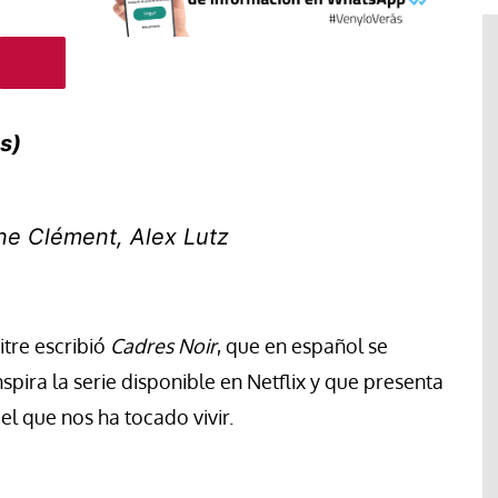
s)
nne Clément, Alex Lutz
Tribuna
itre escribió
Cadres Noir
, que en español se
Ceuta, espejo de una humanidad
spira la serie disponible en Netflix y que presenta
lama una
sin rumbo: Cuando la inmigración
el que nos ha tocado vivir.
para proteger
se convierte en arma política y
antes en
los migrantes dejan de ser
personas.