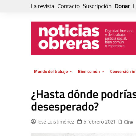
Skip
La revista
Contacto
Suscripción
Donar
L
to
content
Mundo del trabajo
Bien común
Conversión in
Datos e indicadores
Política
Otra vida fami
¿Hasta dónde podrías
de vida… es 
El trabajo es para la vida
Economía
El cuidado de
desesperado?
GlobalizAcción
Experiencia
INFOR. Boletín informativo del
MMTC
Cultura
José Luis Jiménez
5 febrero 2021
Cine
Laboral
Libro