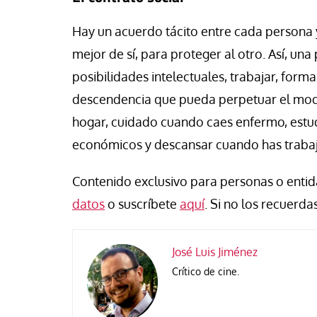
se Luis Palacios
Jose Luis Palacios
Hay un acuerdo tácito entre cada persona 
mejor de sí, para proteger al otro. Así, u
posibilidades intelectuales, trabajar, forma
descendencia que pueda perpetuar el mode
hogar, cuidado cuando caes enfermo, estud
económicos y descansar cuando has trabaja
Contenido exclusivo para personas o entida
datos
o suscríbete
aquí
. Si no los recuerdas
José Luis Jiménez
Crítico de cine.