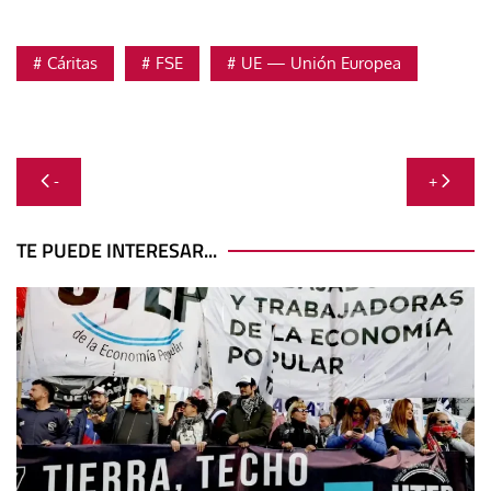
Cáritas
FSE
UE — Unión Europea
Navegación
-
+
de
entradas
TE PUEDE INTERESAR...