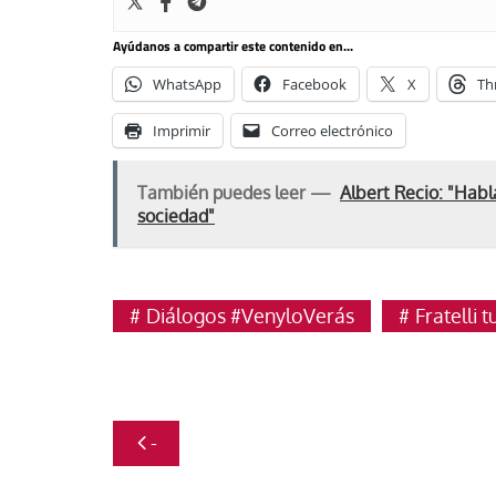
Ayúdanos a compartir este contenido en...
WhatsApp
Facebook
X
Th
Imprimir
Correo electrónico
También puedes leer —
Albert Recio: "Habl
sociedad"
Diálogos #VenyloVerás
Fratelli tu
Navegación
-
de
entradas