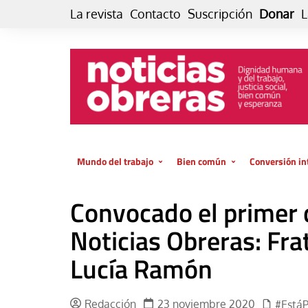
Skip
La revista
Contacto
Suscripción
Donar
L
to
content
Mundo del trabajo
Bien común
Conversión in
Datos e indicadores
Política
Otra vida fami
Convocado el primer d
de vida… es 
El trabajo es para la vida
Economía
El cuidado de
Noticias Obreras: Frate
GlobalizAcción
Experiencia
Lucía Ramón
INFOR. Boletín informativo del
MMTC
Cultura
Laboral
Libro
Redacción
23 noviembre 2020
#Está