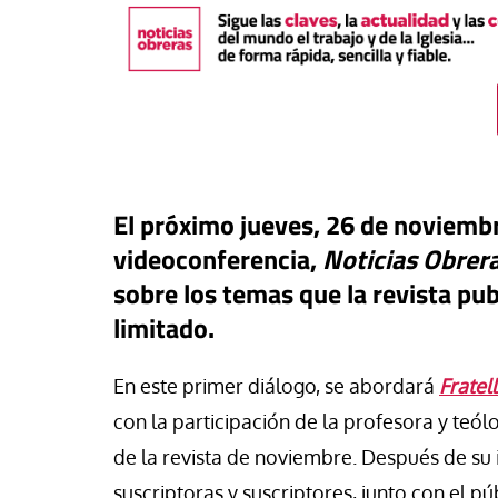
El próximo jueves, 26 de noviembr
videoconferencia,
Noticias Obrer
sobre los temas que la revista pub
limitado.
buna
En este primer diálogo, se abordará
Fratel
a: una pieza más en el
ero para el iliberalismo que
con la participación de la profesora y teól
Tribuna
ta contra las democracias
de la revista de noviembre. Después de su
 mundo
La otra orilla
suscriptoras y suscriptores, junto con el pú