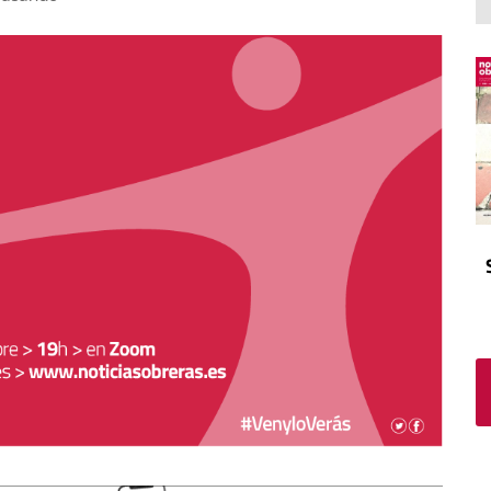
El atrio
Viñeta
In memoriam
Tribuna
Blog Sembrando sueños,
recogiendo humanidad
Blog Mensajes guardados
La columna