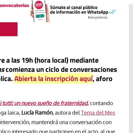
e a las 19h (hora local) mediante
as
comienza un ciclo de conversaciones
lica.
Abierta la inscripción aquí
, aforo
#EstáPasando
li tutti: un nuevo sueño de fraternidad
, contando
Movimientos populares y
sindicatos de Argentina marchan
oga laica,
Lucía Ramón
, autora del
Tema del Mes
en San Cayetano en demanda de
 intervención, mantendrá una conversación con
“paz, pan, tierra, techo y trabajo”
blico interesado que participen en el acto, al que