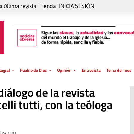
a última revista
Tienda
INICIA SESIÓN
tegral
Pueblo de Dios
Opinión
Entrevista
Tema del mes
liar, otro estilo
Iglesia
Editorial
iálogo de la revista
posible
La oración de cada día
Blog De paso…
 la creación
lli tutti, con la teóloga
Vaticano
Blog Eutopía
El termómetro
Blog El Evangelio del trabajo
El Evangelio en tu vida
Blog Desde mi azotea
Pasando