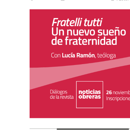
La mundialización
Cine
El amor en el mundo
Dos minutos
Los empobrecidos por el
Aplicaciones
mundo
Música
Radio — Mundo obrero hoy
Poesía
Vidas precarias
Relato