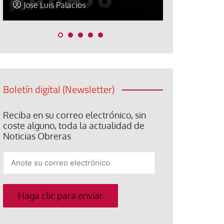
Jose Luis Palacios
Paco (Quis
Boletín digital (Newsletter)
Reciba en su correo electrónico, sin
coste alguno, toda la actualidad de
Noticias Obreras
Anote
su
correo
electrónico
Haga clic para enviar