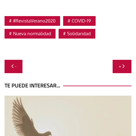
#RevistaVerano2020
COVID-19
Nueva normalidad
Solidaridad
Navegación
-
+
de
entradas
TE PUEDE INTERESAR...