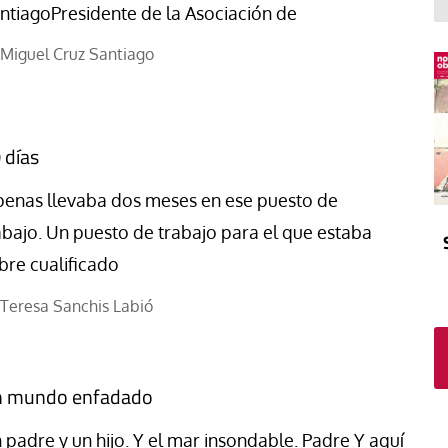
El atrio
Viñeta
ntiagoPresidente de la Asociación de
In memoriam
Tribuna
Miguel Cruz Santiago
Blog Sembrando sueños,
recogiendo humanidad
Blog Mensajes guardados
 días
La columna
penas llevaba dos meses en ese puesto de
abajo. Un puesto de trabajo para el que estaba
bre cualificado
Teresa Sanchis Labió
 mundo enfadado
 padre y un hijo. Y el mar insondable. Padre Y aquí