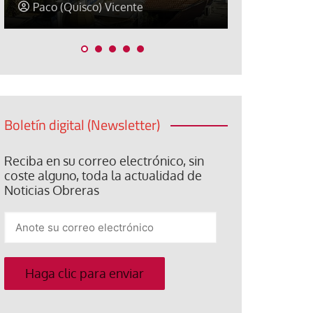
David Alvarado
José Luis Ig
Boletín digital (Newsletter)
Reciba en su correo electrónico, sin
coste alguno, toda la actualidad de
Noticias Obreras
Anote
su
correo
electrónico
Haga clic para enviar