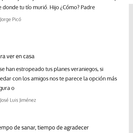
e donde tu tío murió. Hijo ¿Cómo? Padre
Jorge Picó
ra ver en casa
 se han estropeado tus planes veraniegos, si
edar con los amigos nos te parece la opción más
gura o
José Luis Jiménez
Libro
Revista de Verano
 “artífices de
Potencia transformadora de la
empo de sanar, tiempo de agradecer
dulzura y la paz