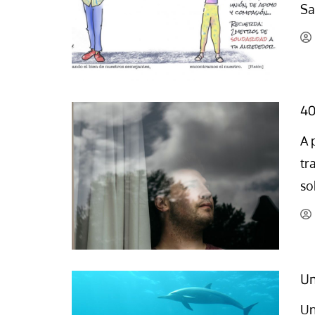
Sa
La mundialización
Cine
El amor en el mundo
Dos minutos
Los empobrecidos por el
Aplicaciones
mundo
Música
Radio — Mundo obrero hoy
40
Poesía
Vidas precarias
Relato
A 
tr
so
Un
Un