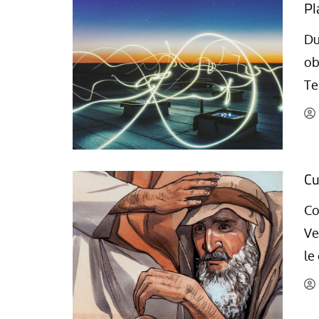
Pl
Du
ob
Te
Cu
Co
Ve
le