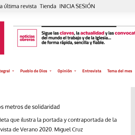
a última revista
Tienda
INICIA SESIÓN
tegral
Pueblo de Dios
Opinión
Entrevista
Tema del mes
liar, otro estilo
Iglesia
Editorial
posible
La oración de cada día
Blog De paso…
 la creación
Vaticano
Blog Eutopía
s metros de solidaridad
El termómetro
Blog El Evangelio del trabajo
ñeta que ilustra la portada y contraportada de la
El Evangelio en tu vida
Blog Desde mi azotea
vista de Verano 2020. Miguel Cruz