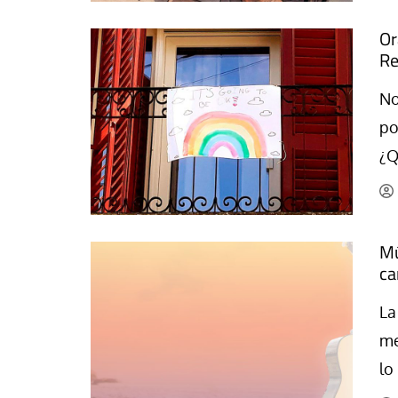
Or
Re
No
po
¿Q
Mú
ca
La
me
lo