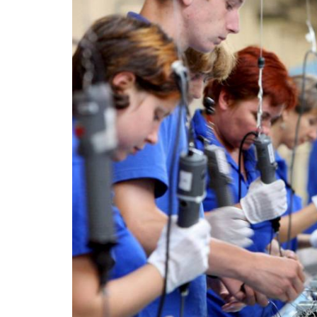
La mundialización
Cine
El amor en el mundo
Dos minutos
Los empobrecidos por el
Aplicaciones
mundo
Música
Radio — Mundo obrero hoy
Poesía
Vidas precarias
Relato