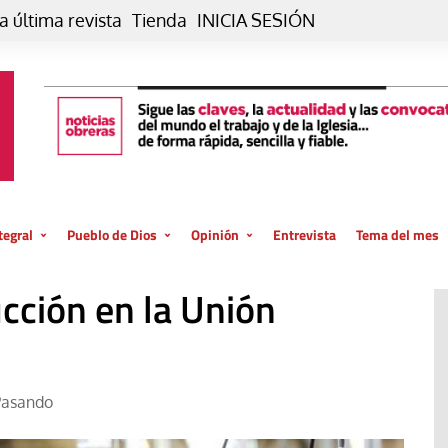
a última revista
Tienda
INICIA SESIÓN
tegral
Pueblo de Dios
Opinión
Entrevista
Tema del mes
liar, otro estilo
Iglesia
Editorial
cción en la Unión
posible
La oración de cada día
Blog De paso…
 la creación
Vaticano
Blog Eutopía
El termómetro
Blog El Evangelio del trabajo
Pasando
El Evangelio en tu vida
Blog Desde mi azotea