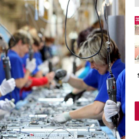
El atrio
Viñeta
In memoriam
Tribuna
Blog Sembrando sueños,
recogiendo humanidad
Blog Mensajes guardados
La columna