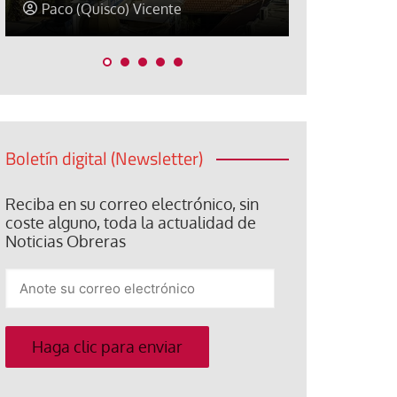
David Alvarado
José Luis Ig
Boletín digital (Newsletter)
Reciba en su correo electrónico, sin
coste alguno, toda la actualidad de
Noticias Obreras
Anote
su
correo
electrónico
Haga clic para enviar