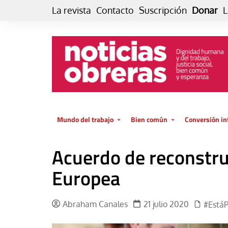
Skip
La revista
Contacto
Suscripción
Donar
L
to
content
Mundo del trabajo
Bien común
Conversión in
Datos e indicadores
Política
Otra vida fami
Acuerdo de reconstru
de vida… es 
El trabajo es para la vida
Economía
El cuidado de
Europea
GlobalizAcción
Experiencia
INFOR. Boletín informativo del
MMTC
Cultura
Abraham Canales
21 julio 2020
#Está
Laboral
Libro