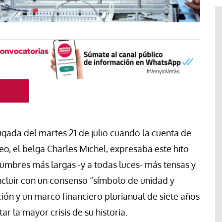
ugada del martes 21 de julio cuando la cuenta de
eo, el belga Charles Michel, expresaba este hito
cumbres más largas -y a todas luces- más tensas y
concluir con un consenso “símbolo de unidad y
Libro
Revista de Verano
ón y un marco financiero plurianual de siete años
 “artífices de
Potencia transformadora de la
dulzura y la paz
r la mayor crisis de su historia.