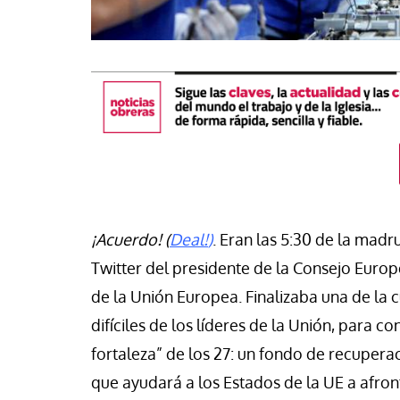
¡Acuerdo! (
Deal!
)
. Eran las 5:30 de la madr
Twitter del presidente de la Consejo Europ
buna
de la Unión Europea. Finalizaba una de la 
aís de los 30 minutos: España
difíciles de los líderes de la Unión, para 
#EstáPasando
eba una estrategia para vivir
fortaleza” de los 27:
un fondo de recuperaci
n pueblo con todos los
León XIV anima a ser
echos
paz”
que ayudará a los Estados de la UE a afronta