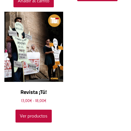
Añadir al carrito
Revista ¡Tú!
Rango
13,00
€
-
18,00
€
de
precios:
Ver productos
desde
13,00€
hasta