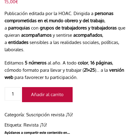
15,00
€
Publicación editada por la HOAC. Dirigida a
personas
comprometidas en el mundo obrero y del trabajo
,
a
parroquias
con
grupos de trabajadores y trabajadoras
que
quieran
acompañarnos
y sentirse
acompañados
,
a
entidades
sensibles a las realidades sociales, políticas,
laborales.
Editamos
5 números
al año. A todo
color
,
16 páginas
,
cómodo formato para llevar y trabajar (
21×25
)… a la
versión
web
para
favorecer tu participación.
Suscripción
Añadir al carrito
¡Tú!
digital
cantidad
Categoría:
Suscripción revista ¡Tú!
Etiqueta:
Revista ¡Tú!
Ayúdanos a compartir este contenido en...