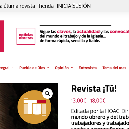
a última revista
Tienda
INICIA SESIÓN
tegral
Pueblo de Dios
Opinión
Entrevista
Tema del mes
liar, otro estilo
Iglesia
Editorial
Revista ¡Tú!
posible
La oración de cada día
Blog De paso…
 la creación
Vaticano
Blog Eutopía
Rango
13,00
€
-
18,00
€
de
El termómetro
Blog El Evangelio del trabajo
Editada por la HOAC. Dir
precios:
mundo obrero y del trab
desde
El Evangelio en tu vida
Blog Desde mi azotea
trabajadores y trabajad
13,00€