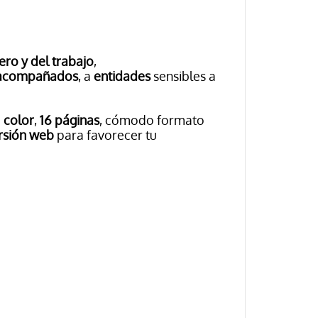
ro y del trabajo
,
acompañados
, a
entidades
sensibles a
o
color
,
16 páginas
, cómodo formato
rsión web
para
favorecer tu