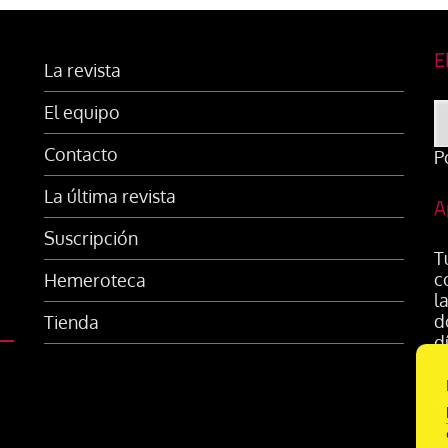
E
La revista
El equipo
Contacto
P
La última revista
A
Suscripción
T
c
Hemeroteca
l
d
Tienda
d
s