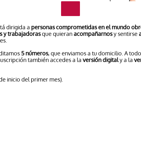
tá dirigida a
personas comprometidas en el mundo obre
s y trabajadoras
que quieran
acompañarnos
y sentirse
es.
Editamos
5 números
, que enviamos a tu domicilio. A tod
suscripción también accedes a la
versión digital
y a la
ve
 de inicio del primer mes).