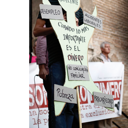
La mundialización
Cine
El amor en el mundo
Dos minutos
Los empobrecidos por el
Aplicaciones
mundo
Música
Radio — Mundo obrero hoy
Poesía
Vidas precarias
Relato