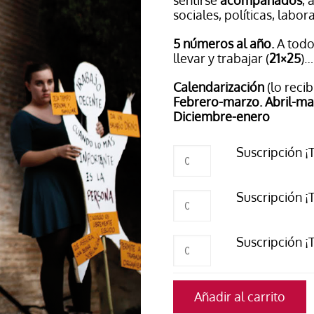
sentirse
acompañados
, 
El atrio
Viñeta
hasta
sociales, políticas, labora
18,00€
In memoriam
Tribuna
5 números al año.
A tod
Blog Sembrando sueños,
llevar y trabajar (
21×25
)…
recogiendo humanidad
Calendarización
(lo reci
Blog Mensajes guardados
F
ebrero-marzo.
Abril-m
La columna
Diciembre-enero
Suscripción
Suscripción ¡
¡Tú!
Normal
cantidad
Suscripción
Suscripción ¡T
¡Tú!
digital
cantidad
Suscripción
Suscripción ¡
¡Tú!
agrupadas
cantidad
Añadir al carrito