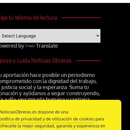
lige tu idioma de lectura
owered by
Translate
poya y cuida Noticias Obreras
u aportación hace posible un periodismo
omprometido con la dignidad del trabajo,
a justicia social y la esperanza. Suma tu
onación y ayúdanos a seguir construyendo,
ía a día, una mirada humana y cristiana
obre el mundo del trabajo
NoticiasObreras.es dispone de una
política de privacidad y de utilización de cookies
para
ofrecerle la mejor seguridad, garantía y experiencia en