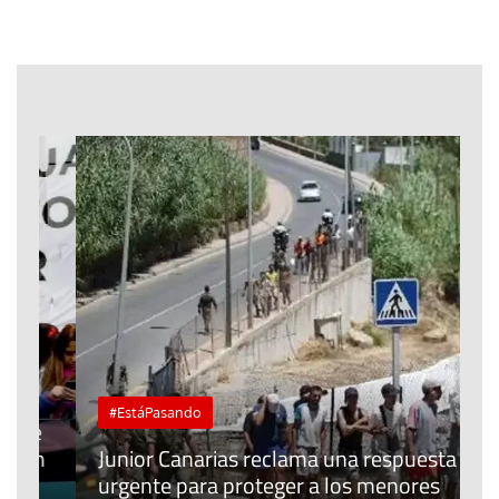
#EstáPasando
e
n
Junior Canarias reclama una respuesta
urgente para proteger a los menores
P