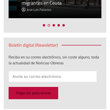
migrantes en Ceuta
y
Jose Luis Palacios
Boletín digital (Newsletter)
Reciba en su correo electrónico, sin coste alguno, toda
la actualidad de Noticias Obreras
Anote
su
correo
electrónico
Haga clic para enviar