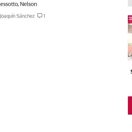
El atrio
Viñeta
essotto, Nelson
In memoriam
Tribuna
Joaquín Sánchez
1
Blog Sembrando sueños,
recogiendo humanidad
Blog Mensajes guardados
La columna