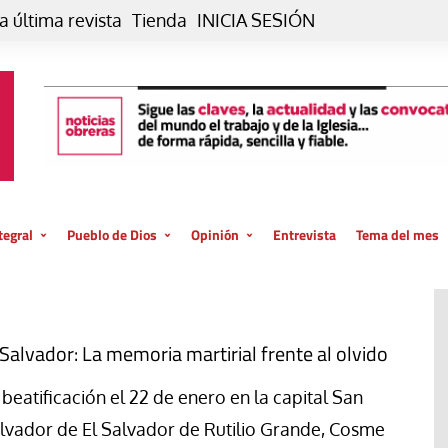
a última revista
Tienda
INICIA SESIÓN
tegral
Pueblo de Dios
Opinión
Entrevista
Tema del mes
liar, otro estilo
Iglesia
Editorial
posible
La oración de cada día
Blog De paso…
 la creación
Vaticano
Blog Eutopía
 Salvador: La memoria martirial frente al olvido
El termómetro
Blog El Evangelio del trabajo
 beatificación el 22 de enero en la capital San
El Evangelio en tu vida
Blog Desde mi azotea
lvador de El Salvador de Rutilio Grande, Cosme