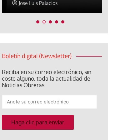
Jose Luis Palacios
Paco (Quis
Boletín digital (Newsletter)
Reciba en su correo electrónico, sin
coste alguno, toda la actualidad de
Noticias Obreras
Anote
su
correo
electrónico
Haga clic para enviar