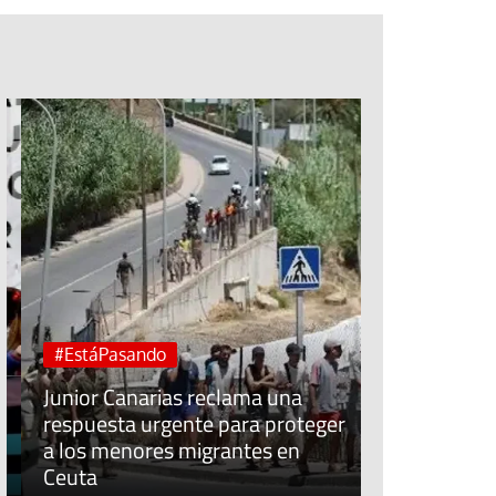
Jubileo de la Espera
Cuidar el trabajo cui
Sínodo sobre la sin
#EstáPasando
Junior Canarias reclama una
Libro
Rev
respuesta urgente para proteger
a los menores migrantes en
Potencia tr
Ceuta
dulzura y la