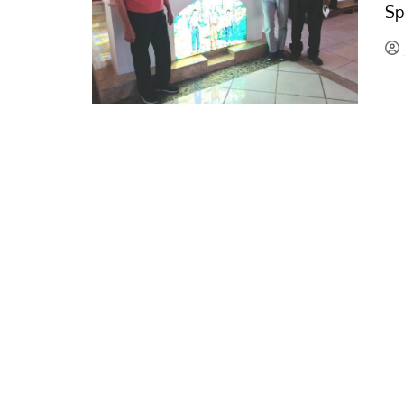
Sp
La mundialización
Cine
El amor en el mundo
Dos minutos
Los empobrecidos por el
Aplicaciones
mundo
Música
Radio — Mundo obrero hoy
Poesía
Vidas precarias
Relato