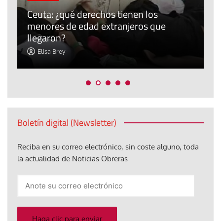
P
Ceuta: ¿qué derechos tienen los
E
menores de edad extranjeros que
m
llegaron?
c
Elisa Brey
Boletín digital (Newsletter)
Reciba en su correo electrónico, sin coste alguno, toda
la actualidad de Noticias Obreras
Anote
su
correo
electrónico
Haga clic para enviar