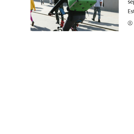
se
La mundialización
Cine
Es
El amor en el mundo
Dos minutos
Los empobrecidos por el
Aplicaciones
mundo
Música
Radio — Mundo obrero hoy
Poesía
Vidas precarias
Relato