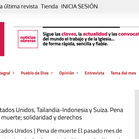
a última revista
Tienda
INICIA SESIÓN
tegral
Pueblo de Dios
Opinión
Entrevista
Tema del mes
liar, otro estilo
Iglesia
Editorial
posible
La oración de cada día
Blog De paso…
 la creación
Vaticano
Blog Eutopía
tados Unidos, Tailandia-Indonesia y Suiza. Pena
 muerte; solidaridad y derechos
El termómetro
Blog El Evangelio del trabajo
El Evangelio en tu vida
Blog Desde mi azotea
tados Unidos | Pena de muerte El pasado mes de