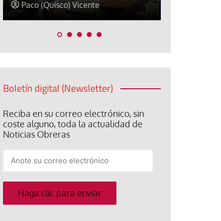
David Alvarado
José Luis Ig
Boletín digital (Newsletter)
Reciba en su correo electrónico, sin
coste alguno, toda la actualidad de
Noticias Obreras
Anote
su
correo
electrónico
Haga clic para enviar