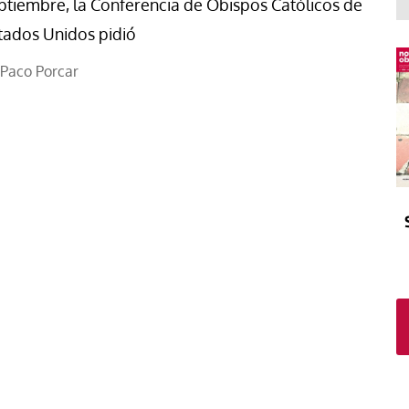
El atrio
Viñeta
ptiembre, la Conferencia de Obispos Católicos de
tados Unidos pidió
In memoriam
Tribuna
Blog Sembrando sueños,
Paco Porcar
recogiendo humanidad
Blog Mensajes guardados
La columna