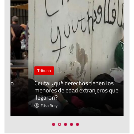
J
Tribuna
P
Ceuta: ¿qué derechos tienen los
E
menores de edad extranjeros que
m
llegaron?
c
Elisa Brey