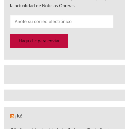
la actualidad de Noticias Obreras
Anote
su
correo
electrónico
Haga clic para enviar
¡Tú!