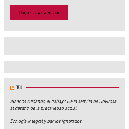
correo
electrónico
Haga clic para enviar
¡Tú!
80 años cuidando el trabajo: De la semilla de Rovirosa
al desafío de la precariedad actual
Ecología integral y barrios ignorados