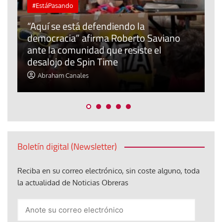
Tribuna
Ceuta: ¿qué derechos tienen los
menores de edad extranjeros que
llegaron?
Elisa Brey
Boletín digital (Newsletter)
Reciba en su correo electrónico, sin coste alguno, toda
la actualidad de Noticias Obreras
Anote
su