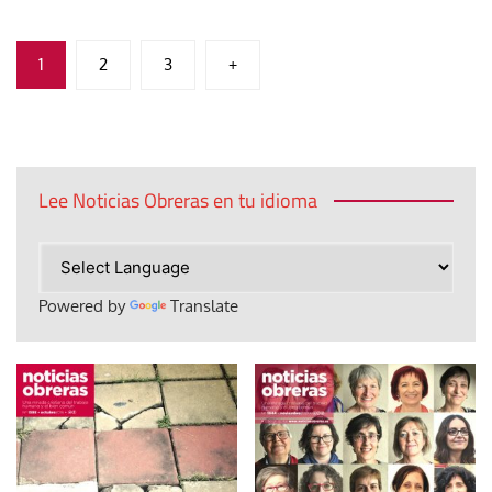
Paginación
1
2
3
+
de
entradas
Lee Noticias Obreras en tu idioma
Powered by
Translate