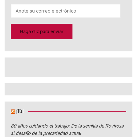
Anote
su
correo
electrónico
Haga clic para enviar
¡Tú!
80 años cuidando el trabajo: De la semilla de Rovirosa
al desafío de la precariedad actual