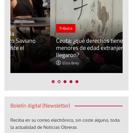
J
Tribuna
P
Ceuta: ¿qué derechos tienen los
E
menores de edad extranjeros que
m
llegaron?
c
Elisa Brey
Boletín digital (Newsletter)
Reciba en su correo electrónico, sin coste alguno, toda
la actualidad de Noticias Obreras