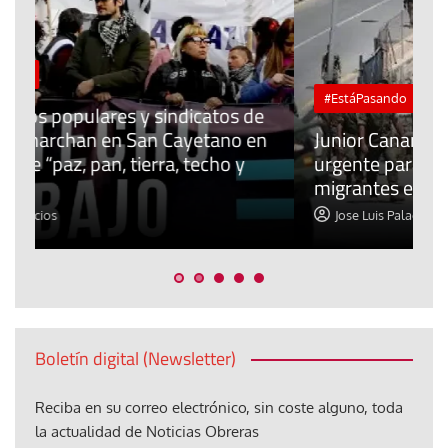
#EstáPasando
de
en
Junior Canarias reclama una respuesta
urgente para proteger a los menores
P
migrantes en Ceuta
y
Jose Luis Palacios
Boletín digital (Newsletter)
Reciba en su correo electrónico, sin coste alguno, toda
la actualidad de Noticias Obreras