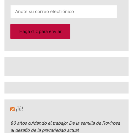
Anote
su
correo
electrónico
Haga clic para enviar
¡Tú!
80 años cuidando el trabajo: De la semilla de Rovirosa
al desafío de la precariedad actual