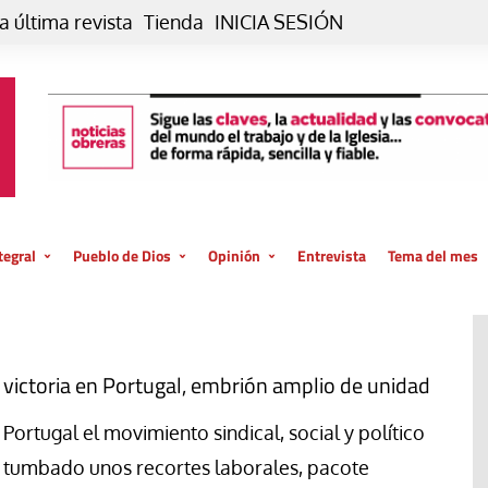
a última revista
Tienda
INICIA SESIÓN
tegral
Pueblo de Dios
Opinión
Entrevista
Tema del mes
liar, otro estilo
Iglesia
Editorial
posible
La oración de cada día
Blog De paso…
 la creación
Vaticano
Blog Eutopía
 victoria en Portugal, embrión amplio de unidad
El termómetro
Blog El Evangelio del trabajo
 Portugal el movimiento sindical, social y político
El Evangelio en tu vida
Blog Desde mi azotea
 tumbado unos recortes laborales, pacote