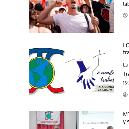
la
La mundialización
Cine
El amor en el mundo
Dos minutos
Los empobrecidos por el
Aplicaciones
mundo
Música
Radio — Mundo obrero hoy
LO
Poesía
tr
Vidas precarias
Relato
La
Tr
19
MT
y 