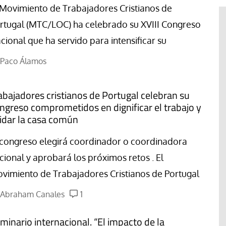
 Movimiento de Trabajadores Cristianos de
rtugal (MTC/LOC) ha celebrado su XVIII Congreso
cional que ha servido para intensificar su
Paco Álamos
abajadores cristianos de Portugal celebran su
ngreso comprometidos en dignificar el trabajo y
idar la casa común
 congreso elegirá coordinador o coordinadora
cional y aprobará los próximos retos . El
vimiento de Trabajadores Cristianos de Portugal
El cuidado de la creación
erano
Abraham Canales
1
Revista de Verano
adora de la
El olor de la paz
minario internacional. “El impacto de la