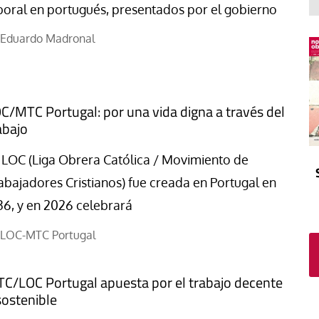
El atrio
Viñeta
boral en portugués, presentados por el gobierno
In memoriam
Tribuna
Eduardo Madronal
Blog Sembrando sueños,
recogiendo humanidad
Blog Mensajes guardados
C/MTC Portugal: por una vida digna a través del
La columna
abajo
 LOC (Liga Obrera Católica / Movimiento de
abajadores Cristianos) fue creada en Portugal en
36, y en 2026 celebrará
LOC-MTC Portugal
C/LOC Portugal apuesta por el trabajo decente
sostenible