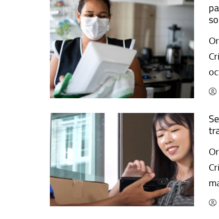
pa
se Luis Palacios
Paco (Quisco) Vicen
so
Or
Cr
oc
Se
tr
Or
Cr
ma