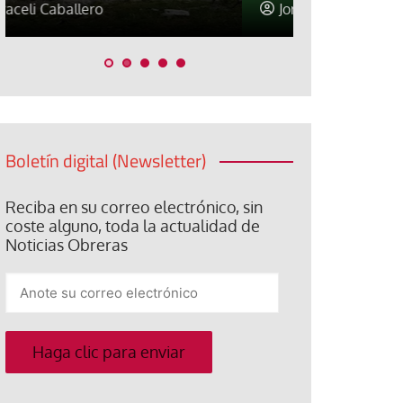
Jorge Hernández
Jose Luis P
Boletín digital (Newsletter)
Reciba en su correo electrónico, sin
coste alguno, toda la actualidad de
Noticias Obreras
Anote
su
correo
electrónico
Haga clic para enviar