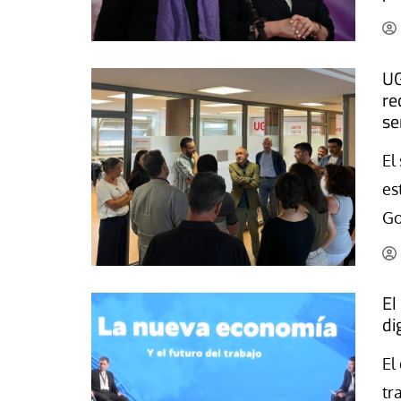
UG
re
se
El
es
Go
El
di
El
tr