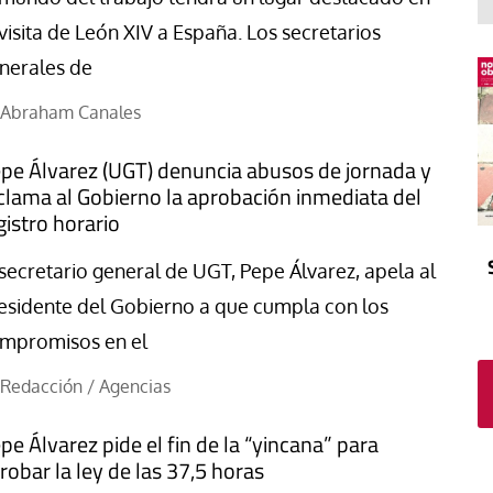
El atrio
Viñeta
 visita de León XIV a España. Los secretarios
In memoriam
Tribuna
nerales de
Blog Sembrando sueños,
recogiendo humanidad
Abraham Canales
Blog Mensajes guardados
pe Álvarez (UGT) denuncia abusos de jornada y
La columna
clama al Gobierno la aprobación inmediata del
gistro horario
 secretario general de UGT, Pepe Álvarez, apela al
esidente del Gobierno a que cumpla con los
mpromisos en el
Redacción / Agencias
pe Álvarez pide el fin de la “yincana” para
robar la ley de las 37,5 horas