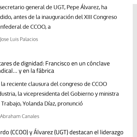
 secretario general de UGT, Pepe Álvarez, ha
dido, antes de la inauguración del XIII Congreso
nfederal de CCOO, a
Jose Luis Palacios
tares de dignidad: Francisco en un cónclave
ndical… y en la fábrica
 la reciente clausura del congreso de CCOO
dustria, la vicepresidenta del Gobierno y ministra
 Trabajo, Yolanda Díaz, pronunció
El cuidado de la creación
erano
Abraham Canales
Revista de Verano
adora de la
El olor de la paz
rdo (CCOO) y Álvarez (UGT) destacan el liderazgo