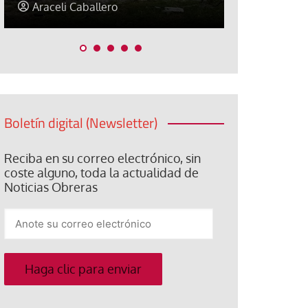
Jorge Hernández
Jose Luis P
Boletín digital (Newsletter)
Reciba en su correo electrónico, sin
coste alguno, toda la actualidad de
Noticias Obreras
Anote
su
correo
electrónico
Haga clic para enviar