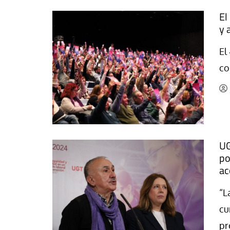
El
y 
El
co
UG
po
ac
“L
cu
pr