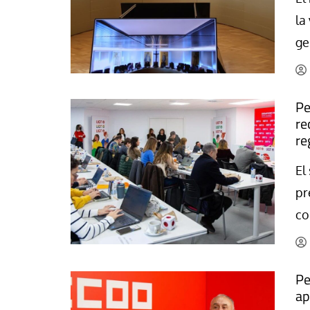
La mundialización
Cine
la
El amor en el mundo
Dos minutos
ge
Los empobrecidos por el
Aplicaciones
mundo
Música
Radio — Mundo obrero hoy
Pe
Poesía
re
Vidas precarias
Relato
re
El
pr
co
Pe
ap