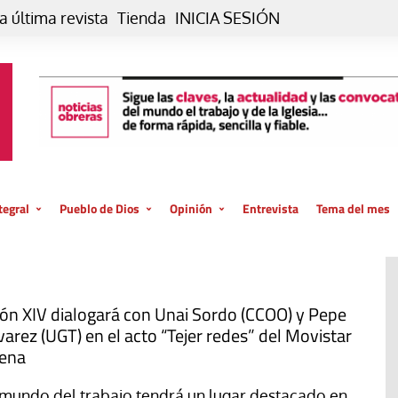
a última revista
Tienda
INICIA SESIÓN
tegral
Pueblo de Dios
Opinión
Entrevista
Tema del mes
liar, otro estilo
Iglesia
Editorial
posible
La oración de cada día
Blog De paso…
 la creación
Vaticano
Blog Eutopía
ón XIV dialogará con Unai Sordo (CCOO) y Pepe
varez (UGT) en el acto “Tejer redes” del Movistar
El termómetro
Blog El Evangelio del trabajo
ena
El Evangelio en tu vida
Blog Desde mi azotea
 mundo del trabajo tendrá un lugar destacado en