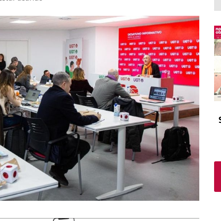
El atrio
Viñeta
In memoriam
Tribuna
Blog Sembrando sueños,
recogiendo humanidad
Blog Mensajes guardados
La columna