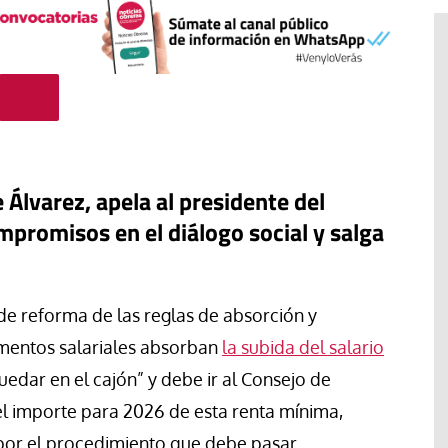
 Álvarez, apela al presidente del
promisos en el diálogo social y salga
 de reforma de las reglas de absorción y
#EstáPasando
mentos salariales absorban
la subida del salario
“Aquí se está defendiendo la
ruguay,
democracia” afirma Roberto
edar en el cajón” y debe ir al Consejo de
rincipios de
Saviano ante la comunidad que
el importe para 2026 de esta renta mínima,
resiste el desalojo de Spin Time
por el procedimiento que debe pasar.