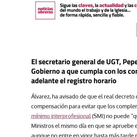
El secretario general de UGT, Pepe
Gobierno a que cumpla con los com
adelante el registro horario
Álvarez, ha avisado de que el real decreto
táPasando
#EstáPasando
compensación para evitar que los comple
oral de Migraciones pide una
uesta urgente para más de
León XIV visitará U
mínimo interprofesional
(SMI) no puede “qu
00 menores que permanecen
Argentina y Perú a p
Ministros el mismo día en que se apruebe 
euta
noviembre
aunque no entre en vigor hasta más tarde 