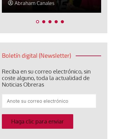
Elisa Brey
Jose Luis P
Boletín digital (Newsletter)
Reciba en su correo electrónico, sin
coste alguno, toda la actualidad de
Noticias Obreras
Anote
su
correo
electrónico
Haga clic para enviar