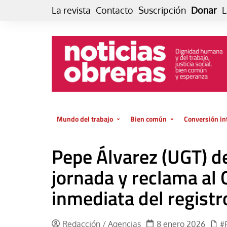
Skip
La revista
Contacto
Suscripción
Donar
L
to
content
Mundo del trabajo
Bien común
Conversión in
Datos e indicadores
Política
Otra vida fami
Pepe Álvarez (UGT) d
de vida… es 
El trabajo es para la vida
Economía
El cuidado de
jornada y reclama al 
GlobalizAcción
Experiencia
inmediata del registr
INFOR. Boletín informativo del
MMTC
Cultura
Laboral
Libro
Redacción / Agencias
8 enero 2026
#