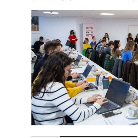
La mundialización
Cine
El amor en el mundo
Dos minutos
Los empobrecidos por el
Aplicaciones
mundo
Música
Radio — Mundo obrero hoy
Poesía
Vidas precarias
Relato