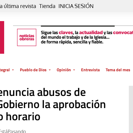
a última revista
Tienda
INICIA SESIÓN
tegral
Pueblo de Dios
Opinión
Entrevista
Tema del mes
liar, otro estilo
Iglesia
Editorial
enuncia abusos de
posible
La oración de cada día
Blog De paso…
 la creación
Gobierno la aprobación
Vaticano
Blog Eutopía
o horario
El termómetro
Blog El Evangelio del trabajo
El Evangelio en tu vida
Blog Desde mi azotea
EstáPasando