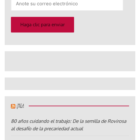
su
correo
electrónico
Haga clic para enviar
¡Tú!
80 años cuidando el trabajo: De la semilla de Rovirosa
al desafío de la precariedad actual