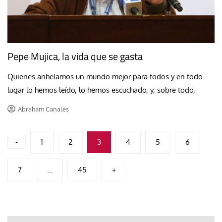
Pepe Mujica, la vida que se gasta
Quienes anhelamos un mundo mejor para todos y en todo
lugar lo hemos leído, lo hemos escuchado, y, sobre todo,
Abraham Canales
Paginación
-
1
2
3
4
5
6
de
7
…
45
+
entradas