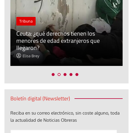
J
Tribuna
P
Ceuta: ¿qué derechos tienen los
E
menores de edad extranjeros que
m
llegaron?
c
Elisa Brey
Boletín digital (Newsletter)
Reciba en su correo electrónico, sin coste alguno, toda
la actualidad de Noticias Obreras
Anote