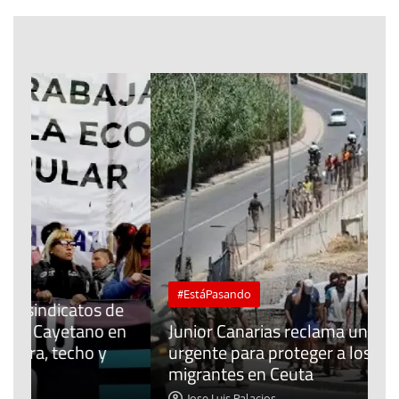
#EstáPasando
e
n
Junior Canarias reclama una respuesta
urgente para proteger a los menores
P
migrantes en Ceuta
y
Jose Luis Palacios