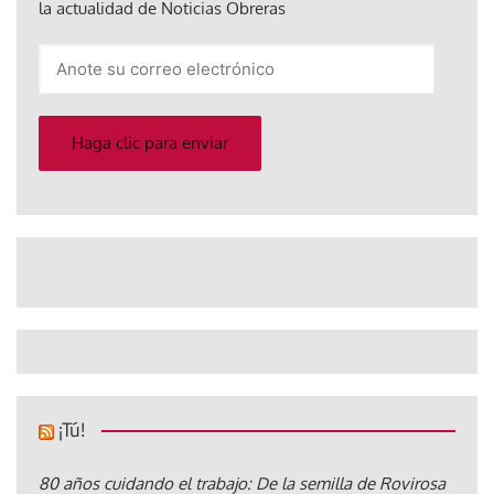
la actualidad de Noticias Obreras
Anote
su
correo
electrónico
Haga clic para enviar
¡Tú!
80 años cuidando el trabajo: De la semilla de Rovirosa