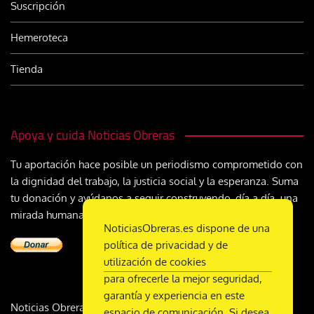
Suscripción
Hemeroteca
Tienda
Apoya y cuida Noticias Obreras
Tu aportación hace posible un periodismo comprometido con
la dignidad del trabajo, la justicia social y la esperanza. Suma
tu donación y ayúdanos a seguir construyendo, día a día, una
mirada humana y cristiana sobre el mundo del trabajo
NoticiasObreras.es dispone de una
política de privacidad y de
utilización de cookies
para ofrecerle la mejor seguridad,
garantía y experiencia en este
Noticias Obreras | DL M-2359-1958 | ISSN 2340-9231 |
espacio de comunicación. Si desea