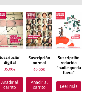
IV Encuentro Mundi
Decente 2025
Decente 2023
Decente 2022
HOAC
Movimientos Popul
Nuevas vulnerabilid
#Enla14 Tendiendo 
Soñando el trabajo 
1º Mayo 2026
Jornada Mundial por
mundo de trabajo: 
derribando muros
construyendo prácti
Decente
28 abril 2026. Día 
sensibilidades y re
comunión
111 Conferencia Int
la Seguridad y la Sa
Cursos de verano H
40 Congreso de Teol
del Trabajo OIT
110 Conferencia Int
Trabajo
113 Conferencia Int
del Trabajo OIT
Trabajo decente y a
1° Mayo 2023
8M2026. Día Intern
del Trabajo OIT
social en la era pos
1° Mayo 2022. Sin
la Mujer
28 abril 2023. Día 
Inicio del pontifica
compromiso no hay 
OIT — Organización
la Seguridad y la Sa
Actualización Ley de
XIV
decente
Internacional del Tr
Trabajo
Prevención de Ries
Suscripción
Suscripción
Suscripción
Cónclave
28 abril 2022. Día 
Laborales
1º de Mayo
8 de marzo 2023. Dí
la Seguridad y la Sa
digital
normal
reducida
1° Mayo 2025
Internacional de la 
Democracia en el tr
Trabajo
“nadie queda
35,00
€
60,00
€
Trabajadora
fuera”
Papa Francisco In 
Cuidar el trabajo cui
8 de marzo 2022. Dí
Internacional de la 
Añadir al
28 abril 2025. Día 
Añadir al
Implementación Do
Trabajadora
Leer más
la Seguridad y la Sa
carrito
carrito
final sinodalidad
Trabajo
8 de marzo 2025. Dí
Internacional de la 