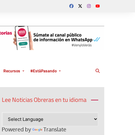
Recursos
#EstáPasando
Documentos
Coberturas especiales 2026
Papa León XIV
Magnifica humanit
Multimedia
Coberturas especiales 2025
Papa Francisco
El Papa visita Espa
Cumbre del clima 
Lee Noticias Obreras en tu idioma
Coberturas especiales 2023
Iglesia y trabajo
114 Conferencia Int
V Encuentro Mundia
Jornada de Pastoral 
del Trabajo OIT
Movimientos Popul
2023
Coberturas especiales 2022
Jornada de Pastoral 
Tejer comunidad en 
Dilexi te
Sínodo sobre la sin
2022
Coberturas especiales 2021
Jornadas Pastoral de
digital: el compromi
Powered by
Translate
Jornada Mundial por
Jornada Mundial por
Jornada Mundial por
bien común. Cursos