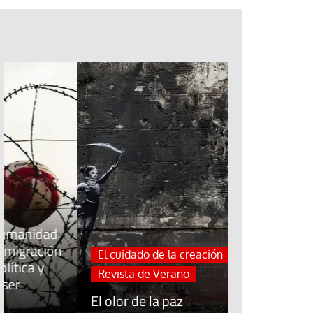
Jubileo de la Espera
Cuidar el trabajo cui
Sínodo sobre la sin
El cuidado de la creación
Blog El Evang
Revista de Verano
«Mándame ir
El olor de la paz
sobre el ag