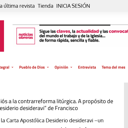
a última revista
Tienda
INICIA SESIÓN
tegral
Pueblo de Dios
Opinión
Entrevista
Tema del mes
liar, otro estilo
Iglesia
Editorial
posible
La oración de cada día
Blog De paso…
 la creación
Vaticano
Blog Eutopía
iós a la contrarreforma litúrgica. A propósito de
esiderio desideravi” de Francisco
El termómetro
Blog El Evangelio del trabajo
El Evangelio en tu vida
Blog Desde mi azotea
 la Carta Apostólica Desiderio desideravi –un