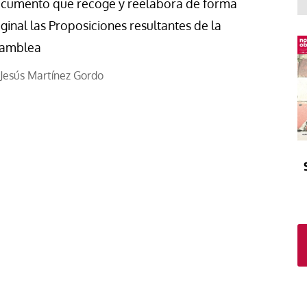
El atrio
Viñeta
cumento que recoge y reelabora de forma
iginal las Proposiciones resultantes de la
In memoriam
Tribuna
amblea
Blog Sembrando sueños,
recogiendo humanidad
Jesús Martínez Gordo
Blog Mensajes guardados
La columna