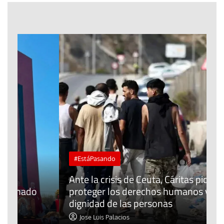
#EstáPasando
L
Ante la crisis de Ceuta, Cáritas pide
j
proteger los derechos humanos y la
t
dignidad de las personas
p
Jose Luis Palacios