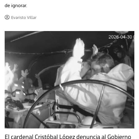
de ignorar.
Evaristo Villar
El cardenal Cristóbal López denuncia al Gobierno