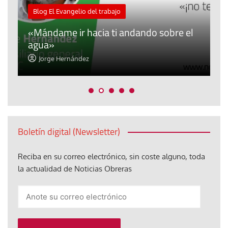
M
Blog El Evangelio del trabajo
A
«Mándame ir hacia ti andando sobre el
d
agua»
t
Jorge Hernández
Boletín digital (Newsletter)
Reciba en su correo electrónico, sin coste alguno, toda
la actualidad de Noticias Obreras
Anote
su
correo
electrónico