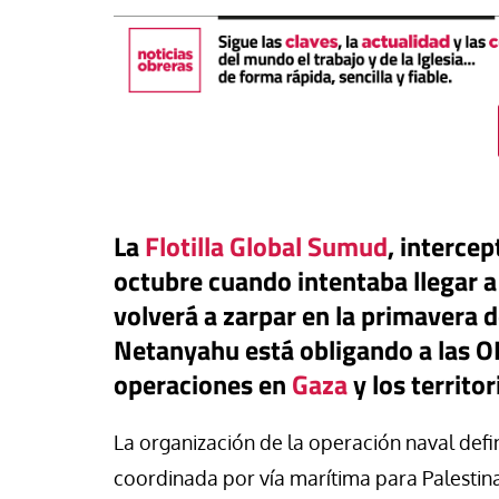
La
Flotilla Global Sumud
, intercep
octubre cuando intentaba llegar a
volverá a zarpar en la primavera d
Netanyahu está obligando a las O
táPasando
operaciones en
Gaza
y los territo
#EstáPasando
oral de Migraciones pide una
uesta urgente para más de
León XIV visitará U
La organización de la operación naval defin
00 menores que permanecen
Argentina y Perú a p
euta
noviembre
coordinada por vía marítima para Palestina 