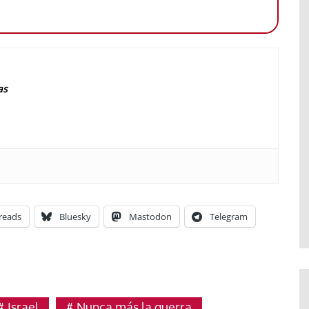
as
reads
Bluesky
Mastodon
Telegram
Israel
Nunca más la guerra