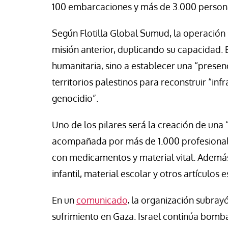
se Luis Palacios
Jose Luis Palacios
100 embarcaciones y más de 3.000 persona
Según Flotilla Global Sumud, la operación
misión anterior, duplicando su capacidad. E
humanitaria, sino a establecer una “presenc
territorios palestinos para reconstruir “in
genocidio”.
Uno de los pilares será la creación de una 
acompañada por más de 1.000 profesionale
con medicamentos y material vital. Además,
infantil, material escolar y otros artículos
En un
comunicado
, la organización subrayó
sufrimiento en Gaza. Israel continúa bomb