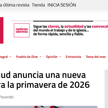
a última revista
Tienda
INICIA SESIÓN
tegral
Pueblo de Dios
Opinión
Entrevista
Tema del mes
liar, otro estilo
Iglesia
Editorial
umud anuncia una nueva
posible
La oración de cada día
Blog De paso…
 la creación
ra la primavera de 2026
Vaticano
Blog Eutopía
El termómetro
Blog El Evangelio del trabajo
Pasando
El Evangelio en tu vida
Blog Desde mi azotea