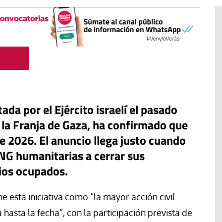
tada por el Ejército israelí el pasado
 la Franja de Gaza, ha confirmado que
e 2026. El anuncio llega justo cuando
NG humanitarias a cerrar sus
#EstáPasando
rios ocupados.
“Aquí se está defendiendo la
ruguay,
democracia” afirma Roberto
e esta iniciativa como “la mayor acción civil
rincipios de
Saviano ante la comunidad que
resiste el desalojo de Spin Time
hasta la fecha”, con la participación prevista de