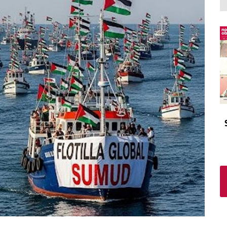
El atrio
Viñeta
In memoriam
Tribuna
Blog Sembrando sueños,
recogiendo humanidad
Blog Mensajes guardados
La columna