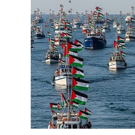
La mundialización
Cine
El amor en el mundo
Dos minutos
Los empobrecidos por el
Aplicaciones
mundo
Música
Radio — Mundo obrero hoy
Poesía
Vidas precarias
Relato