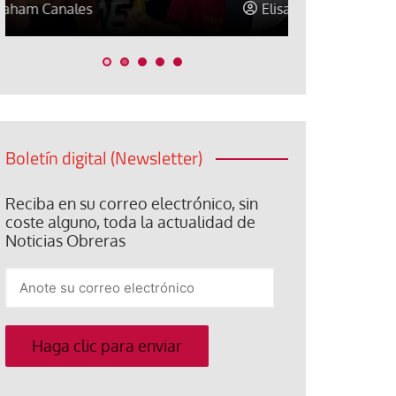
Elisa Brey
Jose Luis P
Boletín digital (Newsletter)
Reciba en su correo electrónico, sin
coste alguno, toda la actualidad de
Noticias Obreras
Anote
su
correo
electrónico
Haga clic para enviar