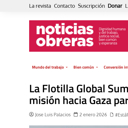
Skip
La revista
Contacto
Suscripción
Donar
L
to
content
Mundo del trabajo
Bien común
Conversión in
Datos e indicadores
Política
Otra vida fami
La Flotilla Global S
de vida… es 
El trabajo es para la vida
Economía
El cuidado de
misión hacia Gaza pa
GlobalizAcción
Experiencia
INFOR. Boletín informativo del
MMTC
Cultura
Jose Luis Palacios
2 enero 2026
#Está
Laboral
Libro