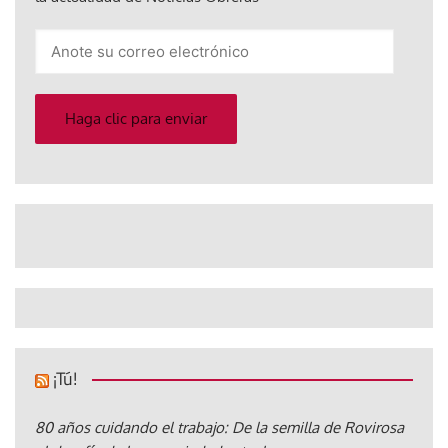
Anote
su
correo
electrónico
Haga clic para enviar
¡Tú!
80 años cuidando el trabajo: De la semilla de Rovirosa