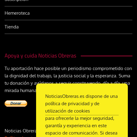
Hemeroteca
Tienda
Apoya y cuida Noticias Obreras
Tu aportación hace posible un periodismo comprometido con
la dignidad del trabajo, la justicia social y la esperanza. Suma
tu donación y ayúdanos a seguir construyendo, día a día, una
mirada humana y cristiana sobre el mundo del trabajo
NoticiasObreras.es dispone de una
política de privacidad y de
utilización de cookies
para ofrecerle la mejor seguridad,
garantía y experiencia en este
Noticias Obreras | DL M-2359-1958 | ISSN 2340-9231 |
espacio de comunicación. Si desea