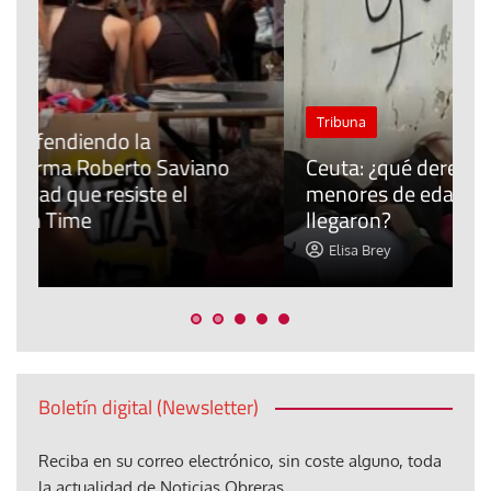
J
Tribuna
P
Ceuta: ¿qué derechos tienen los
E
menores de edad extranjeros que
m
llegaron?
c
Elisa Brey
Boletín digital (Newsletter)
Reciba en su correo electrónico, sin coste alguno, toda
la actualidad de Noticias Obreras