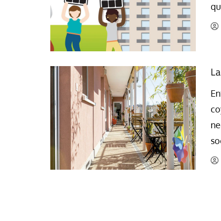
qu
La mundialización
Cine
El amor en el mundo
Dos minutos
Los empobrecidos por el
Aplicaciones
mundo
Música
La
Radio — Mundo obrero hoy
Poesía
Vidas precarias
En
Relato
co
ne
so