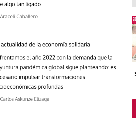
El atrio
Viñeta
e algo tan ligado
In memoriam
Tribuna
Araceli Caballero
Blog Sembrando sueños,
recogiendo humanidad
Blog Mensajes guardados
 actualidad de la economía solidaria
La columna
frentamos el año 2022 con la demanda que la
yuntura pandémica global sigue planteando: es
cesario impulsar transformaciones
cioeconómicas profundas
Carlos Askunze Elizaga