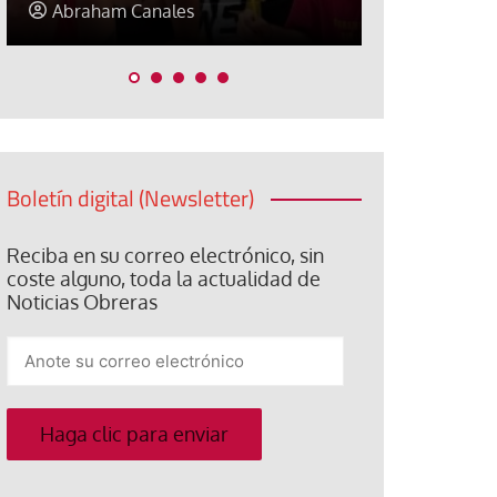
Elisa Brey
Jose Luis P
Boletín digital (Newsletter)
Reciba en su correo electrónico, sin
coste alguno, toda la actualidad de
Noticias Obreras
Anote
su
correo
electrónico
Haga clic para enviar