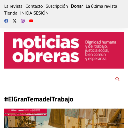
Skip
La revista
Contacto
Suscripción
Donar
La última revista
to
Tienda
INICIA SESIÓN
content
#ElGranTemadelTrabajo