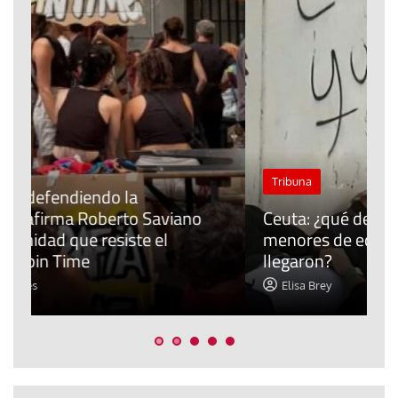
J
Tribuna
P
Ceuta: ¿qué derechos tienen los
E
menores de edad extranjeros que
m
llegaron?
c
Elisa Brey