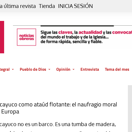
a última revista
Tienda
INICIA SESIÓN
tegral
Pueblo de Dios
Opinión
Entrevista
Tema del mes
liar, otro estilo
Iglesia
Editorial
posible
La oración de cada día
Blog De paso…
 la creación
Vaticano
Blog Eutopía
 cayuco como ataúd flotante: el naufragio moral
 Europa
El termómetro
Blog El Evangelio del trabajo
El Evangelio en tu vida
Blog Desde mi azotea
 cayuco no es un barco. Es una tumba de madera,