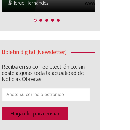
Jose Luis Palacios
Jose Luis P
Boletín digital (Newsletter)
Reciba en su correo electrónico, sin
coste alguno, toda la actualidad de
Noticias Obreras
Anote
su
correo
electrónico
Haga clic para enviar