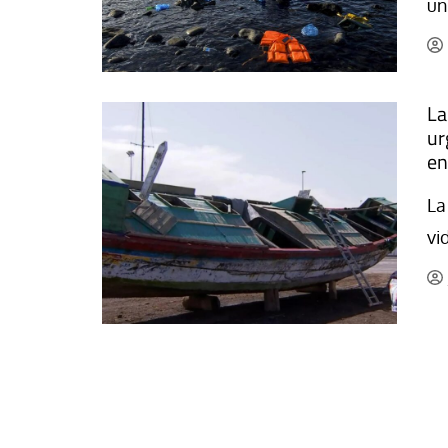
un
La mundialización
Cine
El amor en el mundo
Dos minutos
Los empobrecidos por el
Aplicaciones
La
mundo
Música
ur
Radio — Mundo obrero hoy
en
Poesía
Vidas precarias
Relato
La
vi