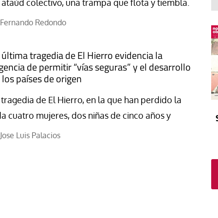
El atrio
Viñeta
 ataúd colectivo, una trampa que flota y tiembla.
In memoriam
Tribuna
Fernando Redondo
Blog Sembrando sueños,
recogiendo humanidad
 última tragedia de El Hierro evidencia la
Blog Mensajes guardados
gencia de permitir “vías seguras” y el desarrollo
 los países de origen
La columna
 tragedia de El Hierro, en la que han perdido la
da cuatro mujeres, dos niñas de cinco años y
Jose Luis Palacios