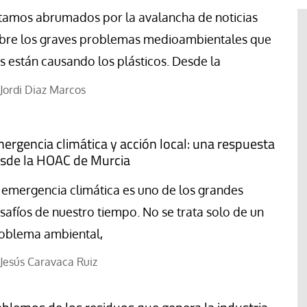
tamos abrumados por la avalancha de noticias
bre los graves problemas medioambientales que
s están causando los plásticos. Desde la
Jordi Diaz Marcos
ergencia climática y acción local: una respuesta
sde la HOAC de Murcia
 emergencia climática es uno de los grandes
safíos de nuestro tiempo. No se trata solo de un
#EstáPasando
oblema ambiental,
Movimientos populares y
sindicatos de Argentina marchan
Jesús Caravaca Ruiz
en San Cayetano en demanda de
“paz, pan, tierra, techo y trabajo”