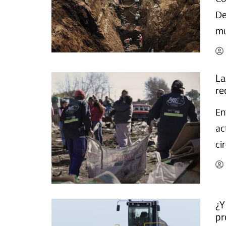
La mundialización
Cine
De
El amor en el mundo
Dos minutos
mu
Los empobrecidos por el
Aplicaciones
mundo
Música
Radio — Mundo obrero hoy
La
Poesía
re
Vidas precarias
Relato
En
ac
ci
¿Y
pr