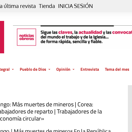
a última revista
Tienda
INICIA SESIÓN
tegral
Pueblo de Dios
Opinión
Entrevista
Tema del mes
liar, otro estilo
Iglesia
Editorial
posible
La oración de cada día
Blog De paso…
 la creación
Vaticano
Blog Eutopía
ngo: Más muertes de mineros | Corea:
abajadores de reparto | Trabajadores de la
El termómetro
Blog El Evangelio del trabajo
conomía circular»
El Evangelio en tu vida
Blog Desde mi azotea
ngo | Más muertes de mineros En la República