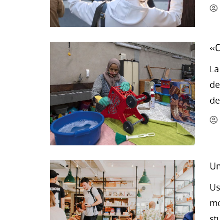
«C
La
de
de
Un
Us
mo
st