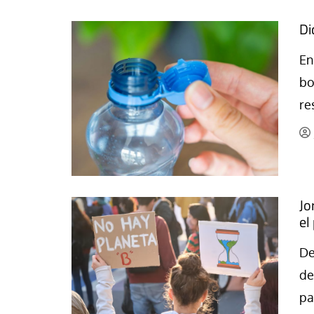
Di
En
bo
re
Jo
el
De
de
pa