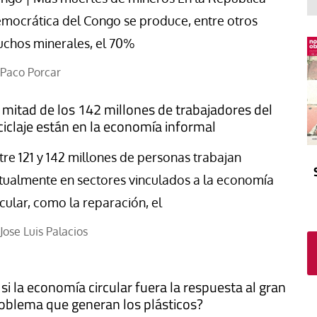
El atrio
Viñeta
mocrática del Congo se produce, entre otros
In memoriam
Tribuna
chos minerales, el 70%
Blog Sembrando sueños,
recogiendo humanidad
Paco Porcar
Blog Mensajes guardados
 mitad de los 142 millones de trabajadores del
La columna
ciclaje están en la economía informal
tre 121 y 142 millones de personas trabajan
tualmente en sectores vinculados a la economía
rcular, como la reparación, el
Jose Luis Palacios
 si la economía circular fuera la respuesta al gran
oblema que generan los plásticos?