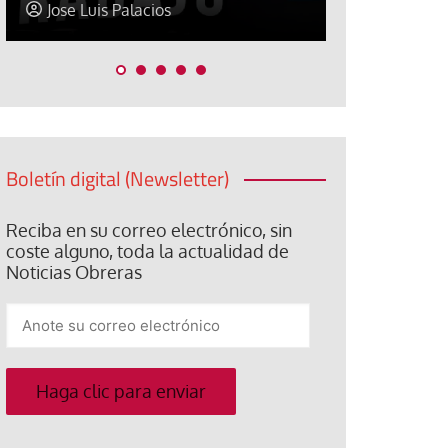
Jose Luis Palacios
Paco (Quis
Boletín digital (Newsletter)
Reciba en su correo electrónico, sin
coste alguno, toda la actualidad de
Noticias Obreras
Anote
su
correo
electrónico
Haga clic para enviar