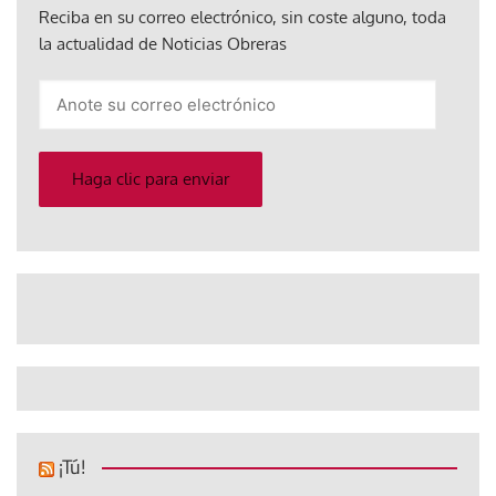
Reciba en su correo electrónico, sin coste alguno, toda
la actualidad de Noticias Obreras
Anote
su
correo
electrónico
Haga clic para enviar
¡Tú!