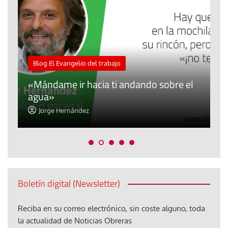
M
Blog El Evangelio del trabajo
A
«Mándame ir hacia ti andando sobre el
d
agua»
t
Jorge Hernández
Boletín digital (Newsletter)
Reciba en su correo electrónico, sin coste alguno, toda
la actualidad de Noticias Obreras