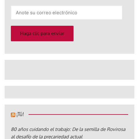
Anote
su
correo
electrónico
Haga clic para enviar
¡Tú!
80 años cuidando el trabajo: De la semilla de Rovirosa
al desafío de la precariedad actual