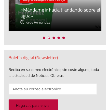
A
«Mándame ir hacia ti andando sobre el
d
agua»
t
Jorge Hernández
Boletín digital (Newsletter)
Reciba en su correo electrónico, sin coste alguno, toda
la actualidad de Noticias Obreras
Anote
su
correo
electrónico
Haga clic para enviar